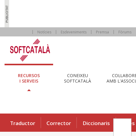
Notícies
Esdeveniments
Premsa
Fòrums
RECURSOS
CONEIXEU
COL·LABOR
I SERVEIS
SOFTCATALÀ
AMB L'ASSOCI
Traductor
Corrector
Diccionaris
Eines