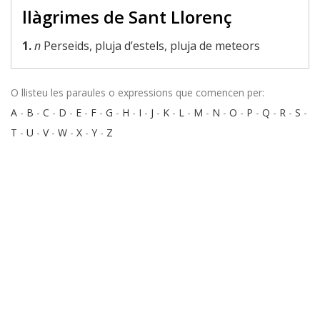
llàgrimes de Sant Llorenç
1.
n
Perseids, pluja d’estels, pluja de meteors
O llisteu les paraules o expressions que comencen per:
A
-
B
-
C
-
D
-
E
-
F
-
G
-
H
-
I
-
J
-
K
-
L
-
M
-
N
-
O
-
P
-
Q
-
R
-
S
-
T
-
U
-
V
-
W
-
X
-
Y
-
Z