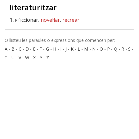
literaturitzar
1.
v
ficcionar,
novel·lar
,
recrear
O llisteu les paraules o expressions que comencen per:
A
-
B
-
C
-
D
-
E
-
F
-
G
-
H
-
I
-
J
-
K
-
L
-
M
-
N
-
O
-
P
-
Q
-
R
-
S
-
T
-
U
-
V
-
W
-
X
-
Y
-
Z