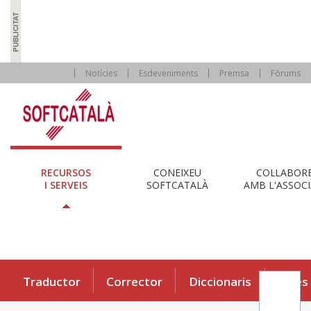
Notícies
Esdeveniments
Premsa
Fòrums
RECURSOS
CONEIXEU
COL·LABOR
I SERVEIS
SOFTCATALÀ
AMB L'ASSOCI
Traductor
Corrector
Diccionaris
Eines