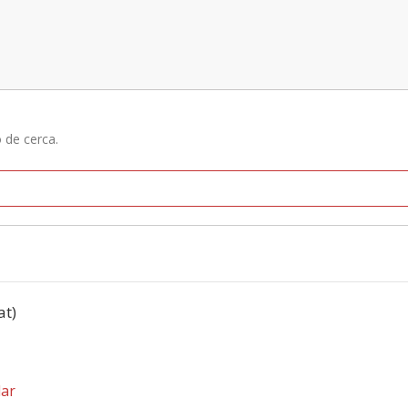
ó de cerca.
at)
dar