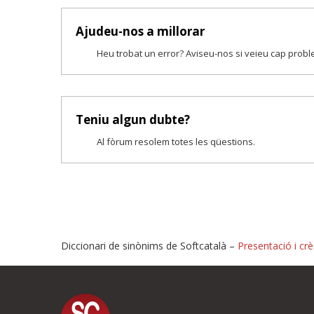
Ajudeu-nos a millorar
Heu trobat un error? Aviseu-nos si veieu cap prob
Teniu algun dubte?
Al fòrum resolem totes les qüestions.
Diccionari de sinònims de Softcatalà –
Presentació i crè
Proposeu-nos millores o i