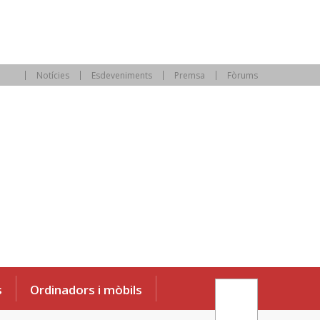
Notícies
Esdeveniments
Premsa
Fòrums
s
Ordinadors i mòbils