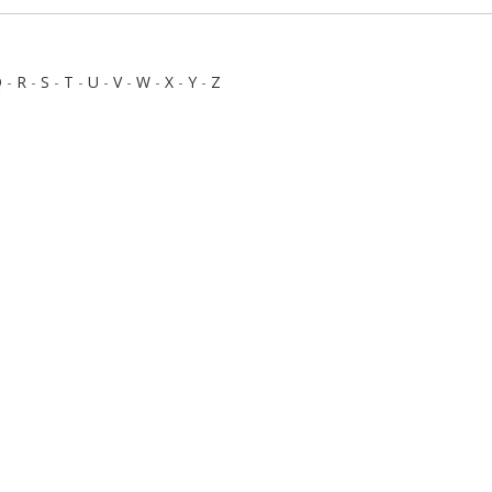
Q
-
R
-
S
-
T
-
U
-
V
-
W
-
X
-
Y
-
Z