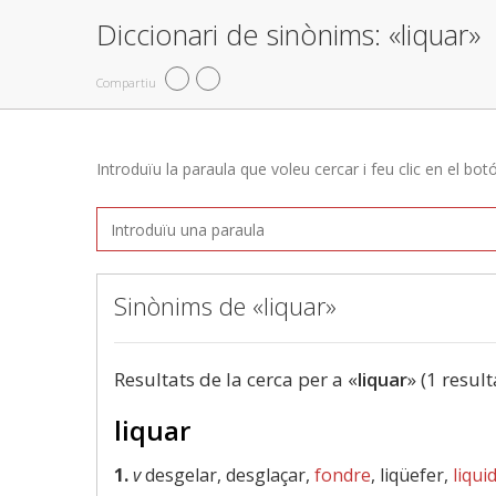
Diccionari de sinònims: «liquar»
Compartiu
Introduïu la paraula que voleu cercar i feu clic en el bot
Sinònims de «liquar»
Resultats de la cerca per a «
liquar
» (1 result
liquar
1.
v
desgelar, desglaçar,
fondre
, liqüefer,
liqui