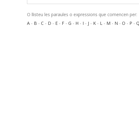
O llisteu les paraules o expressions que comencen per:
A
-
B
-
C
-
D
-
E
-
F
-
G
-
H
-
I
-
J
-
K
-
L
-
M
-
N
-
O
-
P
-