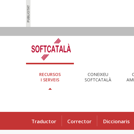
RECURSOS
CONEIXEU
I SERVEIS
SOFTCATALÀ
AMB
Traductor
Corrector
Diccionaris