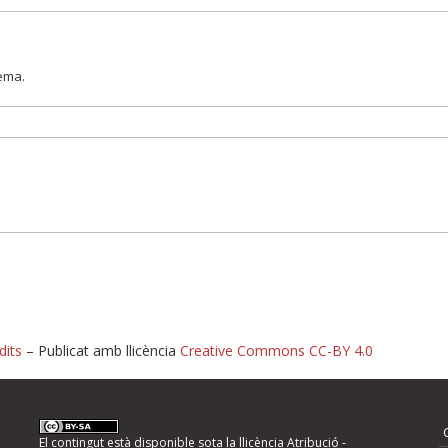
lema.
dits
– Publicat amb llicència
Creative Commons CC-BY 4.0
nformeu d'errors
El contingut està disponible sota la llicència
Atribució -