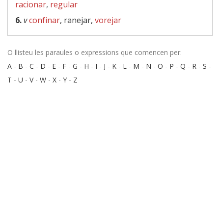
racionar
,
regular
6.
v
confinar
, ranejar,
vorejar
O llisteu les paraules o expressions que comencen per:
A
-
B
-
C
-
D
-
E
-
F
-
G
-
H
-
I
-
J
-
K
-
L
-
M
-
N
-
O
-
P
-
Q
-
R
-
S
-
T
-
U
-
V
-
W
-
X
-
Y
-
Z