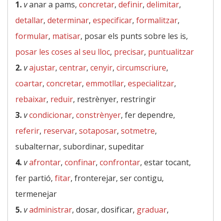
1.
v
anar a pams,
concretar
,
definir
,
delimitar
,
detallar
,
determinar
,
especificar
,
formalitzar
,
formular
,
matisar
, posar els punts sobre les is,
posar les coses al seu lloc
,
precisar
,
puntualitzar
2.
v
ajustar
,
centrar
,
cenyir
,
circumscriure
,
coartar
,
concretar
,
emmotllar
,
especialitzar
,
rebaixar
,
reduir
, restrènyer, restringir
3.
v
condicionar
,
constrènyer
, fer dependre,
referir
,
reservar
,
sotaposar
,
sotmetre
,
subalternar, subordinar, supeditar
4.
v
afrontar
,
confinar
,
confrontar
, estar tocant,
fer partió,
fitar
, fronterejar, ser contigu,
termenejar
5.
v
administrar
, dosar, dosificar,
graduar
,