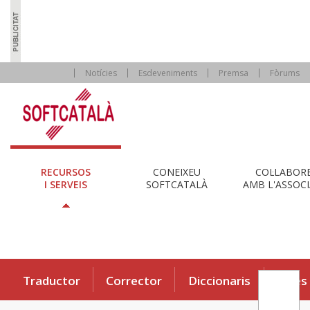
Notícies
Esdeveniments
Premsa
Fòrums
RECURSOS
CONEIXEU
COL·LABOR
I SERVEIS
SOFTCATALÀ
AMB L'ASSOCI
Traductor
Corrector
Diccionaris
Eines