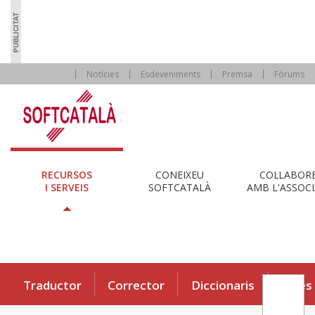
Notícies
Esdeveniments
Premsa
Fòrums
RECURSOS
CONEIXEU
COL·LABOR
I SERVEIS
SOFTCATALÀ
AMB L'ASSOCI
Traductor
Corrector
Diccionaris
Eines