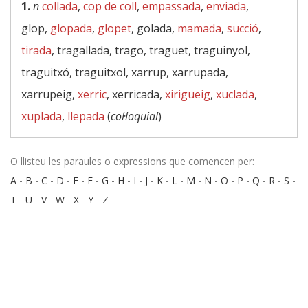
1.
n
collada
,
cop de coll
,
empassada
,
enviada
,
glop,
glopada
,
glopet
, golada,
mamada
,
succió
,
tirada
, tragallada, trago, traguet, traguinyol,
traguitxó, traguitxol, xarrup, xarrupada,
xarrupeig,
xerric
, xerricada,
xirigueig
,
xuclada
,
xuplada
,
llepada
(
col·loquial
)
O llisteu les paraules o expressions que comencen per:
A
-
B
-
C
-
D
-
E
-
F
-
G
-
H
-
I
-
J
-
K
-
L
-
M
-
N
-
O
-
P
-
Q
-
R
-
S
-
T
-
U
-
V
-
W
-
X
-
Y
-
Z