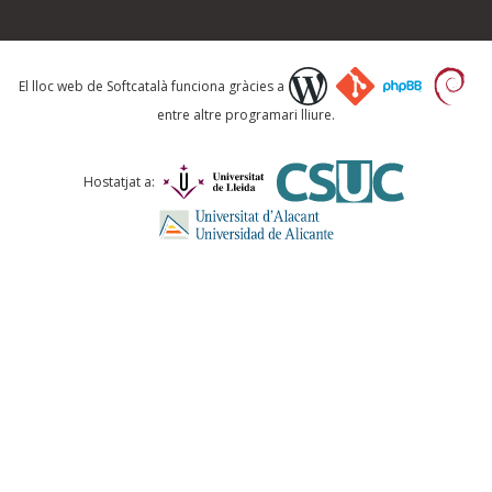
Què proposeu?
El lloc web de Softcatalà funciona gràcies a
entre altre programari lliure.
Comentari *
Hostatjat a:
ENVIA