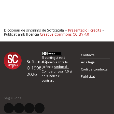
Diccionari de sinònims de Softcatalà –
Presentació i crèdits
–
Publicat amb llicència
Creative Commons CC-BY 4.0
Proposeu-nos millores o 
Contacte
d'errors
El contingut està
Softcatalà
Avís legal
disponible sota la
llicència
Atribució -
© 1998-
Codi de conducta
Si heu trobat un error o voleu proposar alguna millora, ompliu els ca
CompartirIgual 4.0
si
2026
quina és la millora que proposeu o l'error del qual voleu informar-no
no s'indica el
Publicitat
contrari.
El vostre nom *
Seguiu-nos
El vostre correu electrònic *