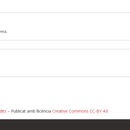
lema.
dits
– Publicat amb llicència
Creative Commons CC-BY 4.0