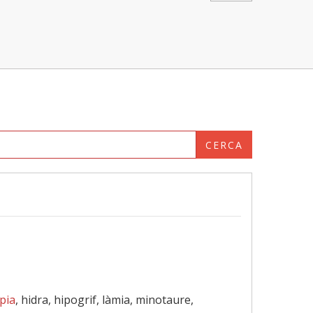
CERCA
pia
, hidra, hipogrif, làmia, minotaure,