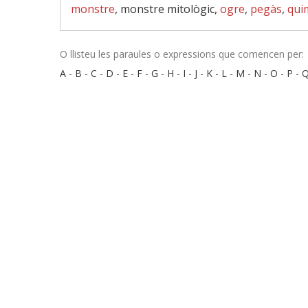
monstre
, monstre mitològic,
ogre
,
pegàs
,
qui
O llisteu les paraules o expressions que comencen per:
A
-
B
-
C
-
D
-
E
-
F
-
G
-
H
-
I
-
J
-
K
-
L
-
M
-
N
-
O
-
P
-