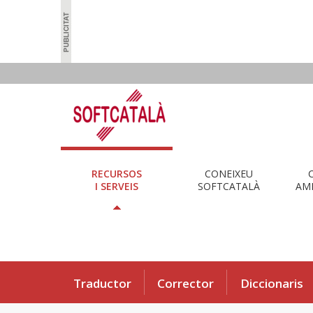
RECURSOS
CONEIXEU
I SERVEIS
SOFTCATALÀ
AMB
Traductor
Corrector
Diccionaris