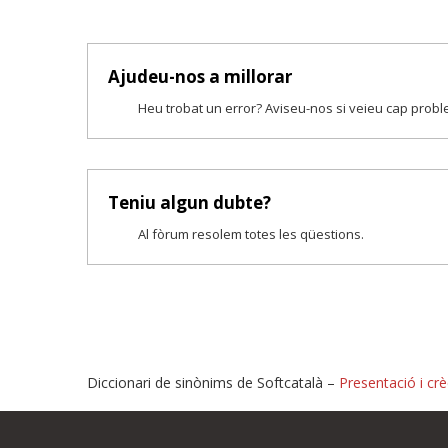
Ajudeu-nos a millorar
Heu trobat un error? Aviseu-nos si veieu cap prob
Teniu algun dubte?
Al fòrum resolem totes les qüestions.
Diccionari de sinònims de Softcatalà –
Presentació i crè