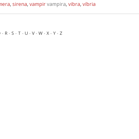
mera
,
sirena
,
vampir
vampira
,
vibra
,
víbria
Q
-
R
-
S
-
T
-
U
-
V
-
W
-
X
-
Y
-
Z