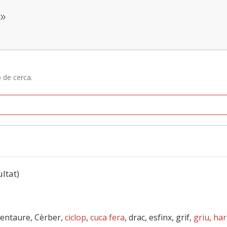
n»
ó de cerca.
ultat)
 centaure, Cèrber,
ciclop
,
cuca fera
, drac, esfinx, grif,
griu
,
har