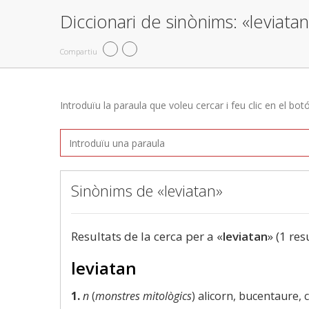
Diccionari de sinònims: «leviata
Compartiu
Introduïu la paraula que voleu cercar i feu clic en el bot
Sinònims de «leviatan»
Resultats de la cerca per a «
leviatan
» (1 res
leviatan
1.
n
(
monstres mitològics
) alicorn, bucentaure,