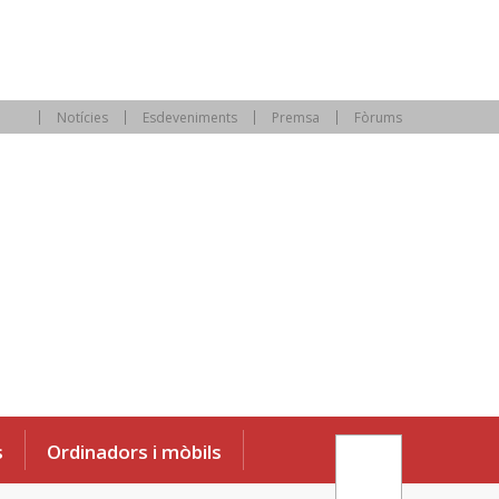
Notícies
Esdeveniments
Premsa
Fòrums
s
Ordinadors i mòbils