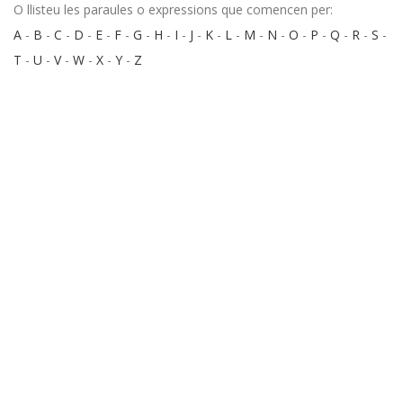
O llisteu les paraules o expressions que comencen per:
A
-
B
-
C
-
D
-
E
-
F
-
G
-
H
-
I
-
J
-
K
-
L
-
M
-
N
-
O
-
P
-
Q
-
R
-
S
-
T
-
U
-
V
-
W
-
X
-
Y
-
Z