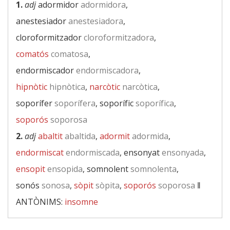
1.
adj
adormidor
adormidora
,
anestesiador
anestesiadora
,
cloroformitzador
cloroformitzadora
,
comatós
comatosa
,
endormiscador
endormiscadora
,
hipnòtic
hipnòtica
,
narcòtic
narcòtica
,
soporífer
soporífera
, soporífic
soporífica
,
soporós
soporosa
2.
adj
abaltit
abaltida
,
adormit
adormida
,
endormiscat
endormiscada
, ensonyat
ensonyada
,
ensopit
ensopida
, somnolent
somnolenta
,
sonós
sonosa
,
sòpit
sòpita
,
soporós
soporosa
‖
ANTÒNIMS:
insomne