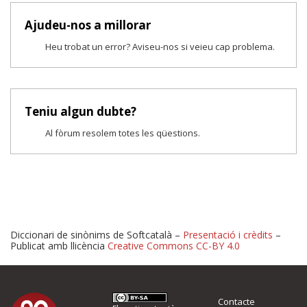
Ajudeu-nos a millorar
Heu trobat un error? Aviseu-nos si veieu cap problema.
Teniu algun dubte?
Al fòrum resolem totes les qüestions.
Diccionari de sinònims de Softcatalà –
Presentació i crèdits
–
Publicat amb llicència
Creative Commons CC-BY 4.0
Proposeu-nos millores o 
Contacte