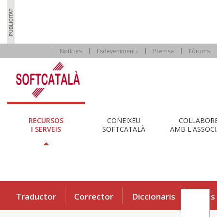
Notícies
Esdeveniments
Premsa
Fòrums
RECURSOS
CONEIXEU
COL·LABOR
I SERVEIS
SOFTCATALÀ
AMB L'ASSOCI
Traductor
Corrector
Diccionaris
Eines