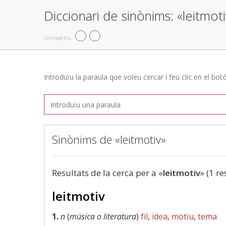
Diccionari de sinònims: «leitmot
Compartiu
Introduïu la paraula que voleu cercar i feu clic en el bot
Sinònims de «leitmotiv»
Resultats de la cerca per a «
leitmotiv
» (1 re
leitmotiv
1.
n
(
música o literatura
)
fil
,
idea
,
motiu
,
tema