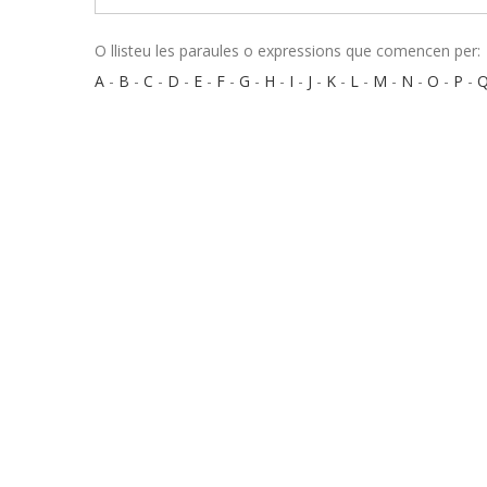
O llisteu les paraules o expressions que comencen per:
A
-
B
-
C
-
D
-
E
-
F
-
G
-
H
-
I
-
J
-
K
-
L
-
M
-
N
-
O
-
P
-