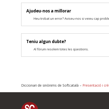
Ajudeu-nos a millorar
Heu trobat un error? Aviseu-nos si veieu cap prob
Teniu algun dubte?
Al fòrum resolem totes les qüestions.
Diccionari de sinònims de Softcatalà –
Presentació i crè
Proposeu-nos millores o i