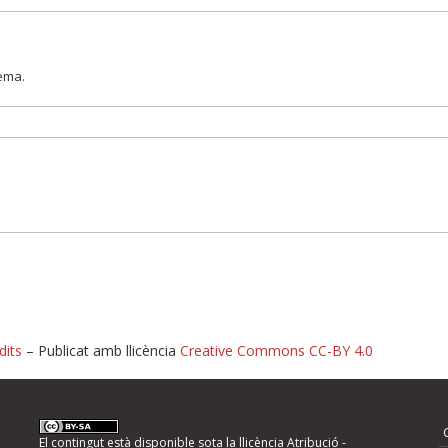
lema.
dits
– Publicat amb llicència
Creative Commons CC-BY 4.0
nformeu d'errors
El contingut està disponible sota la llicència
Atribució -