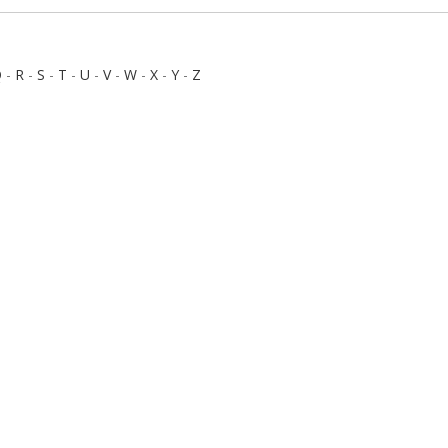
Q
-
R
-
S
-
T
-
U
-
V
-
W
-
X
-
Y
-
Z