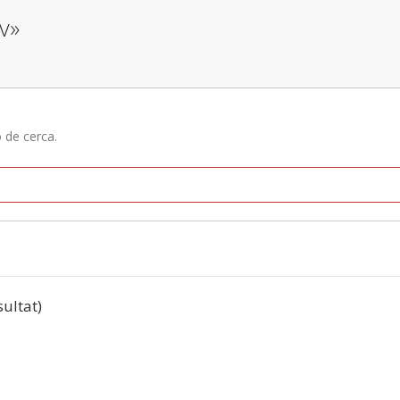
iv»
ó de cerca.
sultat)