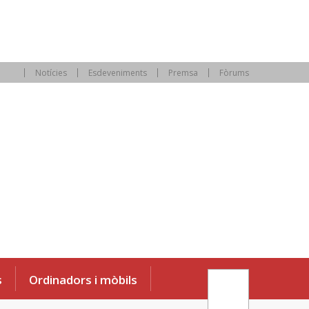
Notícies
Esdeveniments
Premsa
Fòrums
s
Ordinadors i mòbils