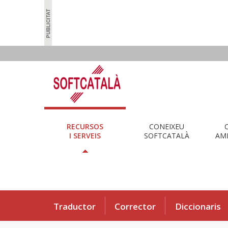
RECURSOS
CONEIXEU
I SERVEIS
SOFTCATALÀ
AMB
Traductor
Corrector
Diccionaris