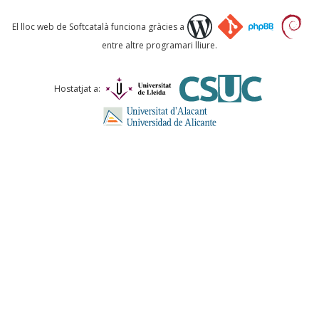
Què proposeu?
El lloc web de Softcatalà funciona gràcies a
entre altre programari lliure.
Comentari *
Hostatjat a:
ENVIA