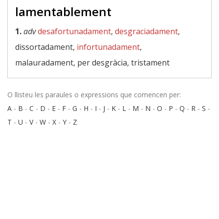
lamentablement
1.
adv
desafortunadament
,
desgraciadament
,
dissortadament,
infortunadament
,
malauradament, per desgràcia, tristament
O llisteu les paraules o expressions que comencen per:
A
-
B
-
C
-
D
-
E
-
F
-
G
-
H
-
I
-
J
-
K
-
L
-
M
-
N
-
O
-
P
-
Q
-
R
-
S
-
T
-
U
-
V
-
W
-
X
-
Y
-
Z