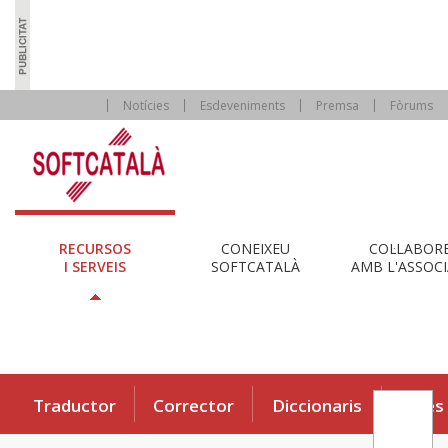
Notícies
Esdeveniments
Premsa
Fòrums
RECURSOS
CONEIXEU
COL·LABOR
I SERVEIS
SOFTCATALÀ
AMB L'ASSOCI
Traductor
Corrector
Diccionaris
Eines