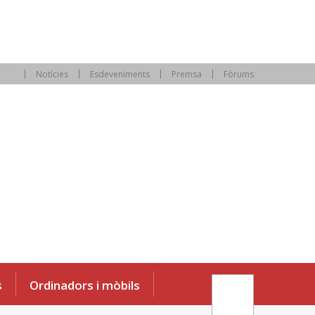
Notícies
Esdeveniments
Premsa
Fòrums
s
Ordinadors i mòbils