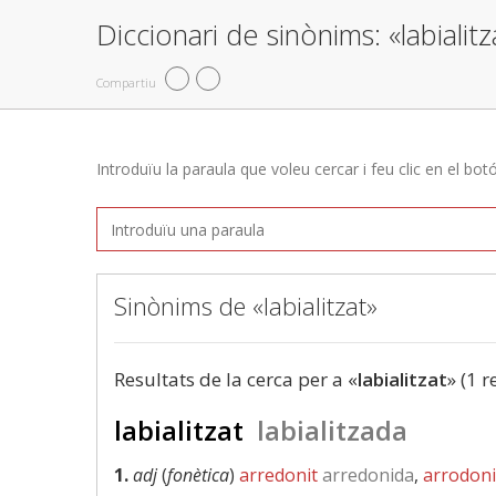
Diccionari de sinònims: «labialitz
Compartiu
Introduïu la paraula que voleu cercar i feu clic en el bot
Sinònims de «labialitzat»
Resultats de la cerca per a «
labialitzat
» (1 r
labialitzat
labialitzada
1.
adj
(
fonètica
)
arredonit
arredonida
,
arrodoni