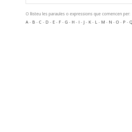
O llisteu les paraules o expressions que comencen per:
A
-
B
-
C
-
D
-
E
-
F
-
G
-
H
-
I
-
J
-
K
-
L
-
M
-
N
-
O
-
P
-