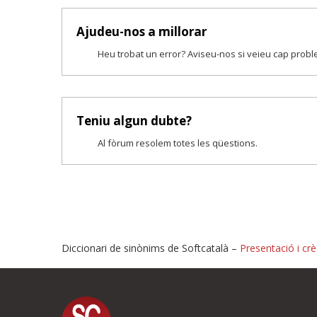
Ajudeu-nos a millorar
Heu trobat un error? Aviseu-nos si veieu cap prob
Teniu algun dubte?
Al fòrum resolem totes les qüestions.
Diccionari de sinònims de Softcatalà –
Presentació i crè
Proposeu-nos millores o i