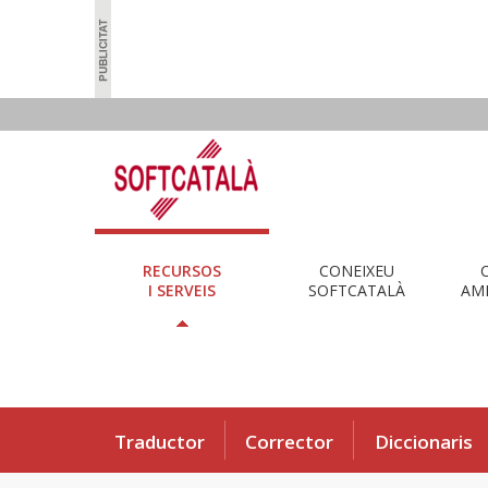
RECURSOS
CONEIXEU
I SERVEIS
SOFTCATALÀ
AMB
Traductor
Corrector
Diccionaris