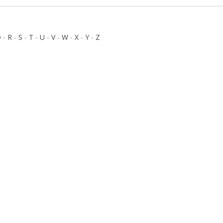
Q
-
R
-
S
-
T
-
U
-
V
-
W
-
X
-
Y
-
Z