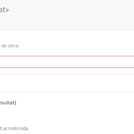
at»
ó de cerca.
esultat)
t
arrodonida