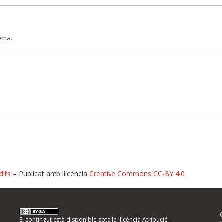
lema.
dits
– Publicat amb llicència
Creative Commons CC-BY 4.0
nformeu d'errors
El contingut està disponible sota la llicència
Atribució -