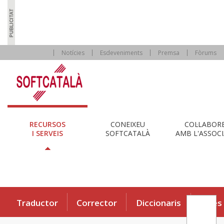
Notícies
Esdeveniments
Premsa
Fòrums
RECURSOS
CONEIXEU
COL·LABOR
I SERVEIS
SOFTCATALÀ
AMB L'ASSOCI
Traductor
Corrector
Diccionaris
Eines