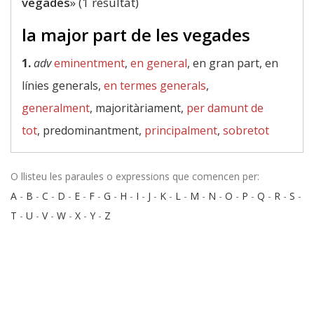
vegades
» (1 resultat)
la major part de les vegades
1.
adv
eminentment
,
en general
, en gran part, en
línies generals,
en termes generals
,
generalment
, majoritàriament,
per damunt de
tot
, predominantment,
principalment
,
sobretot
O llisteu les paraules o expressions que comencen per:
A
-
B
-
C
-
D
-
E
-
F
-
G
-
H
-
I
-
J
-
K
-
L
-
M
-
N
-
O
-
P
-
Q
-
R
-
S
-
T
-
U
-
V
-
W
-
X
-
Y
-
Z