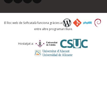
Què proposeu?
El lloc web de Softcatalà funciona gràcies a
entre altre programari lliure.
Comentari *
Hostatjat a:
ENVIA