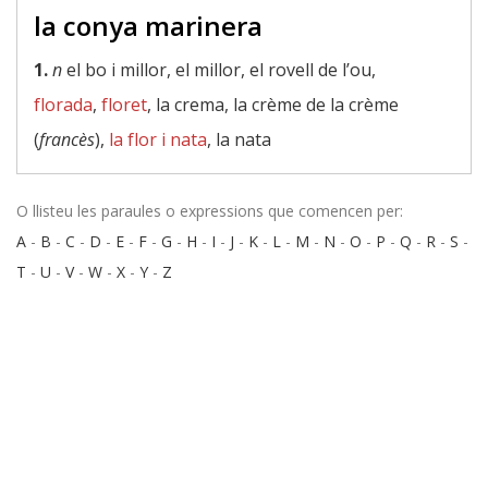
la conya marinera
1.
n
el bo i millor, el millor, el rovell de l’ou,
florada
,
floret
, la crema, la crème de la crème
(
francès
),
la flor i nata
, la nata
O llisteu les paraules o expressions que comencen per:
A
-
B
-
C
-
D
-
E
-
F
-
G
-
H
-
I
-
J
-
K
-
L
-
M
-
N
-
O
-
P
-
Q
-
R
-
S
-
T
-
U
-
V
-
W
-
X
-
Y
-
Z