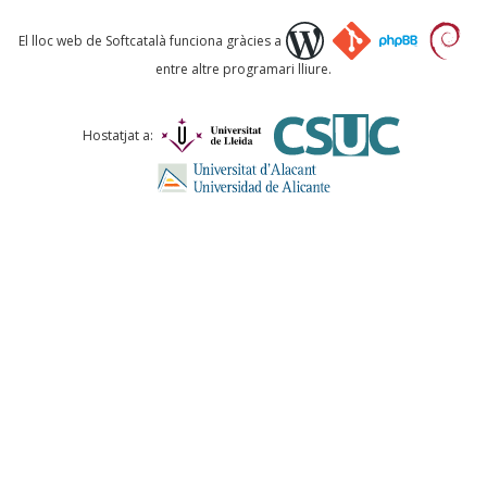
Què proposeu?
El lloc web de Softcatalà funciona gràcies a
entre altre programari lliure.
Comentari *
Hostatjat a:
ENVIA