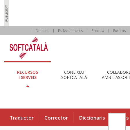
Notícies
Esdeveniments
Premsa
Fòrums
RECURSOS
CONEIXEU
COL·LABOR
I SERVEIS
SOFTCATALÀ
AMB L'ASSOCI
Traductor
Corrector
Diccionaris
Eines