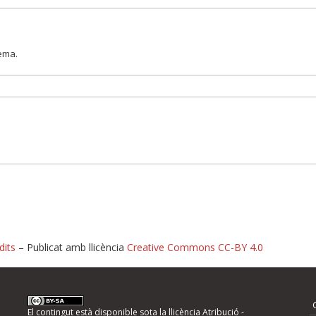
lema.
dits
– Publicat amb llicència
Creative Commons CC-BY 4.0
nformeu d'errors
El contingut està disponible sota la llicència
Atribució -