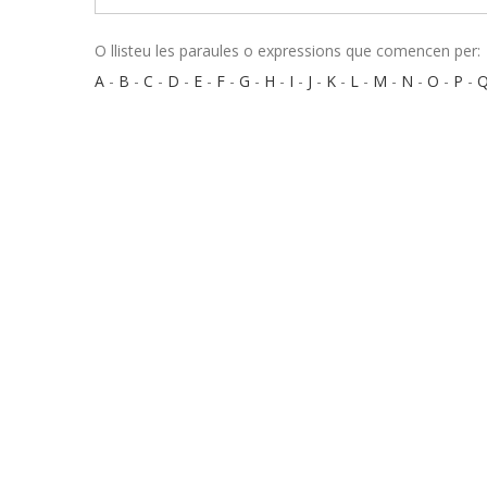
O llisteu les paraules o expressions que comencen per:
A
-
B
-
C
-
D
-
E
-
F
-
G
-
H
-
I
-
J
-
K
-
L
-
M
-
N
-
O
-
P
-