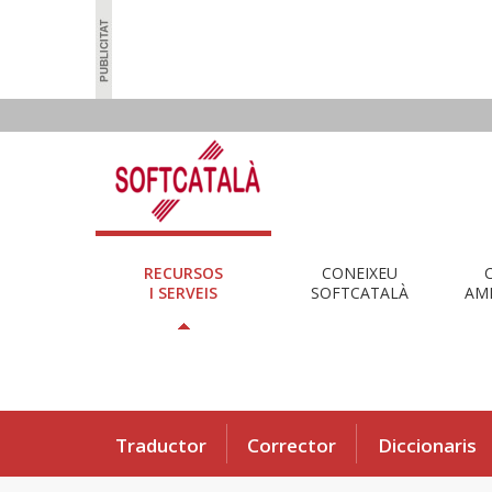
RECURSOS
CONEIXEU
I SERVEIS
SOFTCATALÀ
AMB
Traductor
Corrector
Diccionaris