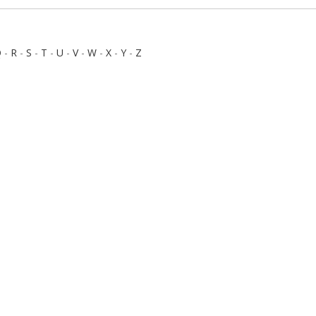
Q
-
R
-
S
-
T
-
U
-
V
-
W
-
X
-
Y
-
Z