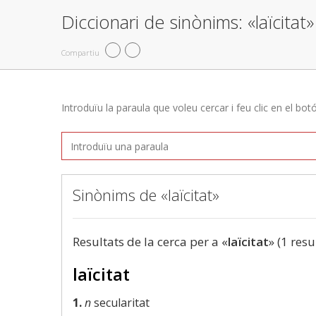
Diccionari de sinònims: «laïcitat»
Compartiu
Introduïu la paraula que voleu cercar i feu clic en el bot
Sinònims de «laïcitat»
Resultats de la cerca per a «
laïcitat
» (1 resu
laïcitat
1.
n
secularitat