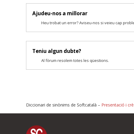
Ajudeu-nos a millorar
Heu trobat un error? Aviseu-nos si veieu cap prob
Teniu algun dubte?
Al fòrum resolem totes les qüestions.
Diccionari de sinònims de Softcatalà –
Presentació i crè
Proposeu-nos millores o i