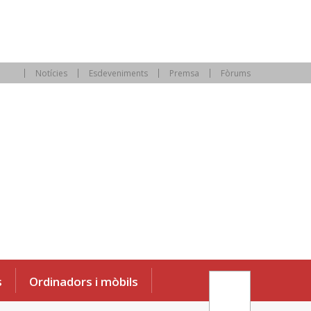
Notícies
Esdeveniments
Premsa
Fòrums
s
Ordinadors i mòbils