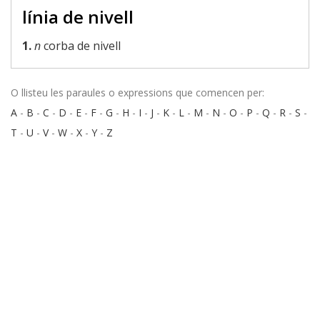
línia de nivell
1.
n
corba de nivell
O llisteu les paraules o expressions que comencen per:
A
-
B
-
C
-
D
-
E
-
F
-
G
-
H
-
I
-
J
-
K
-
L
-
M
-
N
-
O
-
P
-
Q
-
R
-
S
-
T
-
U
-
V
-
W
-
X
-
Y
-
Z