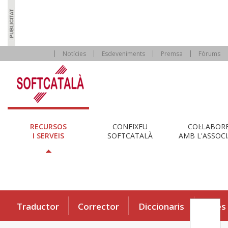
Notícies
Esdeveniments
Premsa
Fòrums
RECURSOS
CONEIXEU
COL·LABOR
I SERVEIS
SOFTCATALÀ
AMB L'ASSOCI
Traductor
Corrector
Diccionaris
Eines