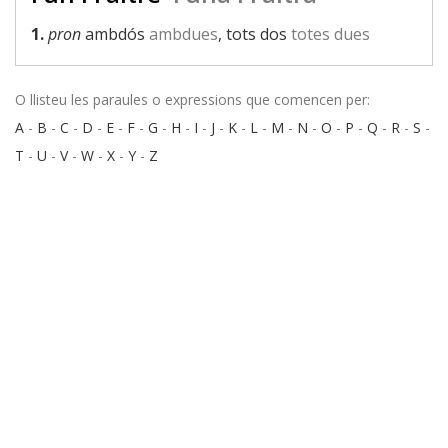
1.
pron
ambdós
ambdues
, tots dos
totes dues
O llisteu les paraules o expressions que comencen per:
A
-
B
-
C
-
D
-
E
-
F
-
G
-
H
-
I
-
J
-
K
-
L
-
M
-
N
-
O
-
P
-
Q
-
R
-
S
-
T
-
U
-
V
-
W
-
X
-
Y
-
Z