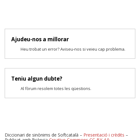
Ajudeu-nos a millorar
Heu trobat un error? Aviseu-nos si veieu cap problema.
Teniu algun dubte?
Al fòrum resolem totes les qüestions.
Diccionari de sinònims de Softcatalà –
Presentació i crèdits
–
Publicat amb llicència
Creative Commons CC-BY 4.0