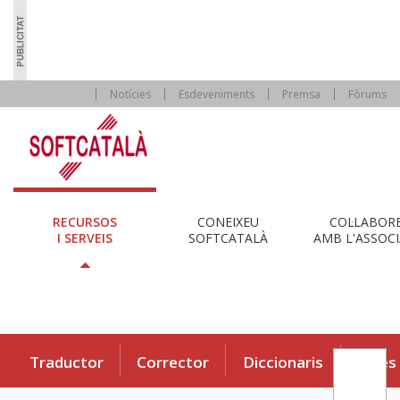
Notícies
Esdeveniments
Premsa
Fòrums
RECURSOS
CONEIXEU
COL·LABOR
I SERVEIS
SOFTCATALÀ
AMB L'ASSOCI
Traductor
Corrector
Diccionaris
Eines