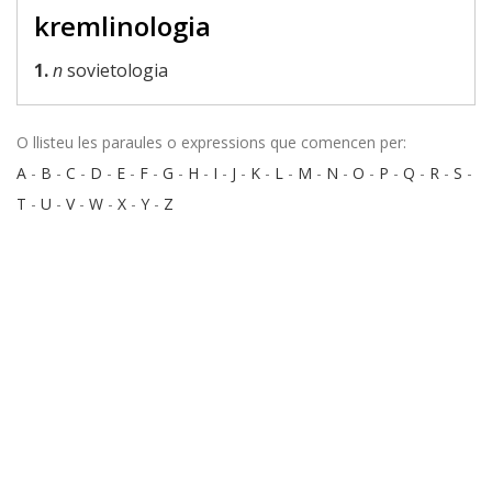
kremlinologia
1.
n
sovietologia
O llisteu les paraules o expressions que comencen per:
A
-
B
-
C
-
D
-
E
-
F
-
G
-
H
-
I
-
J
-
K
-
L
-
M
-
N
-
O
-
P
-
Q
-
R
-
S
-
T
-
U
-
V
-
W
-
X
-
Y
-
Z