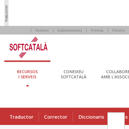
Notícies
Esdeveniments
Premsa
Fòrums
RECURSOS
CONEIXEU
COL·LABOR
I SERVEIS
SOFTCATALÀ
AMB L'ASSOCI
Traductor
Corrector
Diccionaris
Eines