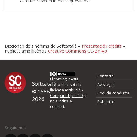
Al fòrum resolem totes les qüestions.
Diccionari de sinònims de Softcatalà –
Presentació i crèdits
–
Publicat amb llicència
Creative Commons CC-BY 4.0
Proposeu-nos millores o 
Contacte
d'errors
El contingut està
Softcatalà
Avís legal
disponible sota la
llicència
Atribució -
© 1998-
Codi de conducta
Si heu trobat un error o voleu proposar alguna millora, ompliu els ca
CompartirIgual 4.0
si
2026
quina és la millora que proposeu o l'error del qual voleu informar-no
no s'indica el
Publicitat
contrari.
El vostre nom *
Seguiu-nos