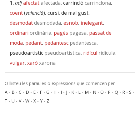
1.
adj
afectat
afectada
, carrincló
carrinclona
,
coent
(
valencià
), cursi, de mal gust,
desmodat
desmodada
,
esnob
,
inelegant
,
ordinari
ordinària
,
pagès
pagesa
,
passat de
moda
,
pedant
,
pedantesc
pedantesca
,
pseudoartístic
pseudoartística
,
ridícul
ridícula
,
vulgar
,
xaró
xarona
O llisteu les paraules o expressions que comencen per:
A
-
B
-
C
-
D
-
E
-
F
-
G
-
H
-
I
-
J
-
K
-
L
-
M
-
N
-
O
-
P
-
Q
-
R
-
S
-
T
-
U
-
V
-
W
-
X
-
Y
-
Z