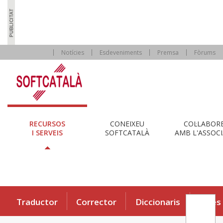
Notícies
Esdeveniments
Premsa
Fòrums
RECURSOS
CONEIXEU
COL·LABOR
I SERVEIS
SOFTCATALÀ
AMB L'ASSOCI
Traductor
Corrector
Diccionaris
Eines