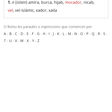
1.
n
(
islam
) amira, burca, hijab,
mocador
, nicab,
vel
, vel islàmic, xador, xaila
O llisteu les paraules o expressions que comencen per:
A
-
B
-
C
-
D
-
E
-
F
-
G
-
H
-
I
-
J
-
K
-
L
-
M
-
N
-
O
-
P
-
Q
-
R
-
S
-
T
-
U
-
V
-
W
-
X
-
Y
-
Z