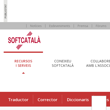
Notícies
Esdeveniments
Premsa
Fòrums
RECURSOS
CONEIXEU
COL·LABOR
I SERVEIS
SOFTCATALÀ
AMB L'ASSOCI
Traductor
Corrector
Diccionaris
Eines