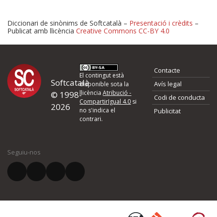
Diccionari de sinònims de Softcatalà –
Presentació i crèdits
–
Publicat amb llicència
Creative Commons CC-BY 4.0
Proposeu-nos millores o 
Contacte
d'errors
El contingut està
Softcatalà
Avís legal
disponible sota la
llicència
Atribució -
© 1998-
Codi de conducta
Si heu trobat un error o voleu proposar alguna millora, ompliu els ca
CompartirIgual 4.0
si
2026
quina és la millora que proposeu o l'error del qual voleu informar-no
no s'indica el
Publicitat
contrari.
El vostre nom *
Seguiu-nos
El vostre correu electrònic *