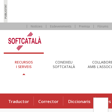
Notícies
Esdeveniments
Premsa
Fòrums
RECURSOS
CONEIXEU
COL·LABOR
I SERVEIS
SOFTCATALÀ
AMB L'ASSOCI
Traductor
Corrector
Diccionaris
Eines