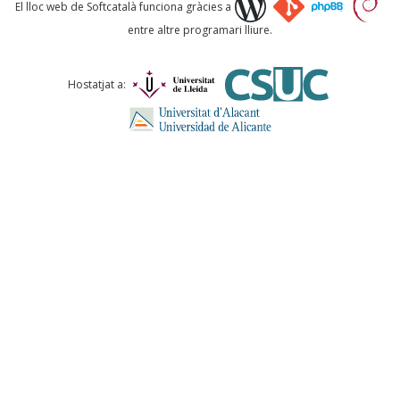
Què proposeu?
El lloc web de Softcatalà funciona gràcies a
entre altre programari lliure.
Comentari *
Hostatjat a:
ENVIA