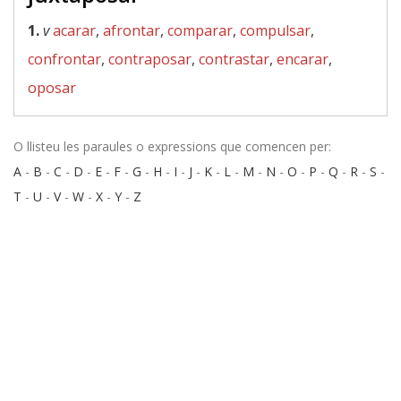
1.
v
acarar
,
afrontar
,
comparar
,
compulsar
,
confrontar
,
contraposar
,
contrastar
,
encarar
,
oposar
O llisteu les paraules o expressions que comencen per:
A
-
B
-
C
-
D
-
E
-
F
-
G
-
H
-
I
-
J
-
K
-
L
-
M
-
N
-
O
-
P
-
Q
-
R
-
S
-
T
-
U
-
V
-
W
-
X
-
Y
-
Z