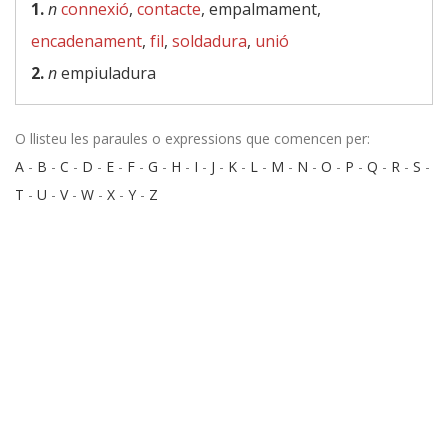
1.
n
connexió
,
contacte
, empalmament,
encadenament
,
fil
,
soldadura
,
unió
2.
n
empiuladura
O llisteu les paraules o expressions que comencen per:
A
-
B
-
C
-
D
-
E
-
F
-
G
-
H
-
I
-
J
-
K
-
L
-
M
-
N
-
O
-
P
-
Q
-
R
-
S
-
T
-
U
-
V
-
W
-
X
-
Y
-
Z