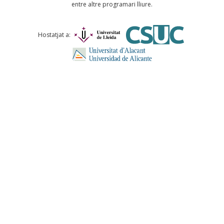
entre altre programari lliure.
Comentari *
Hostatjat a:
ENVIA