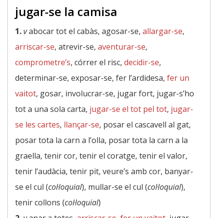
jugar-se la camisa
1.
v
abocar tot el cabàs, agosar-se,
allargar-se
,
arriscar-se
, atrevir-se,
aventurar-se
,
comprometre’s
, córrer el risc,
decidir-se
,
determinar-se, exposar-se, fer l’ardidesa,
fer un
vaitot
, gosar, involucrar-se, jugar fort, jugar-s’ho
tot a una sola carta,
jugar-se el tot pel tot
,
jugar-
se les cartes
,
llançar-se
, posar el cascavell al gat,
posar tota la carn a l’olla, posar tota la carn a la
graella, tenir cor, tenir el coratge, tenir el valor,
tenir l’audàcia, tenir pit, veure’s amb cor, banyar-
se el cul (
col·loquial
), mullar-se el cul (
col·loquial
),
tenir collons (
col·loquial
)