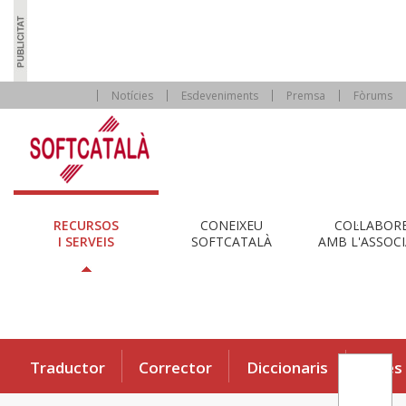
Notícies
Esdeveniments
Premsa
Fòrums
RECURSOS
CONEIXEU
COL·LABOR
I SERVEIS
SOFTCATALÀ
AMB L'ASSOCI
Traductor
Corrector
Diccionaris
Eines