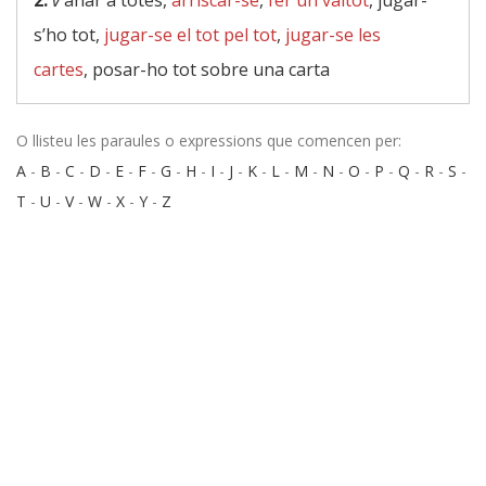
2.
v
anar a totes,
arriscar-se
,
fer un vaitot
, jugar-
s’ho tot,
jugar-se el tot pel tot
,
jugar-se les
cartes
, posar-ho tot sobre una carta
O llisteu les paraules o expressions que comencen per:
A
-
B
-
C
-
D
-
E
-
F
-
G
-
H
-
I
-
J
-
K
-
L
-
M
-
N
-
O
-
P
-
Q
-
R
-
S
-
T
-
U
-
V
-
W
-
X
-
Y
-
Z