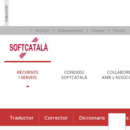
Notícies
Esdeveniments
Premsa
Fòrums
RECURSOS
CONEIXEU
COL·LABOR
I SERVEIS
SOFTCATALÀ
AMB L'ASSOCI
Traductor
Corrector
Diccionaris
Eines