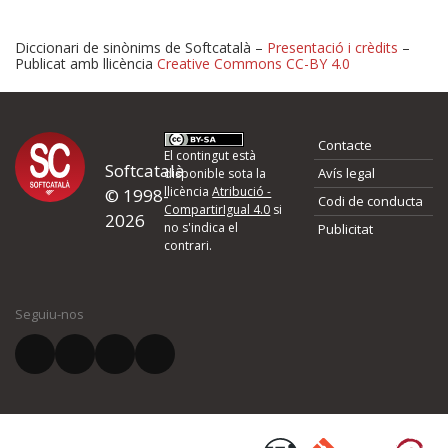
Diccionari de sinònims de Softcatalà –
Presentació i crèdits
–
Publicat amb llicència
Creative Commons CC-BY 4.0
Proposeu-nos millores o 
Contacte
d'errors
El contingut està
Softcatalà
Avís legal
disponible sota la
llicència
Atribució -
© 1998-
Codi de conducta
Si heu trobat un error o voleu proposar alguna millora, ompliu els ca
CompartirIgual 4.0
si
2026
quina és la millora que proposeu o l'error del qual voleu informar-no
no s'indica el
Publicitat
contrari.
El vostre nom *
Seguiu-nos
El vostre correu electrònic *