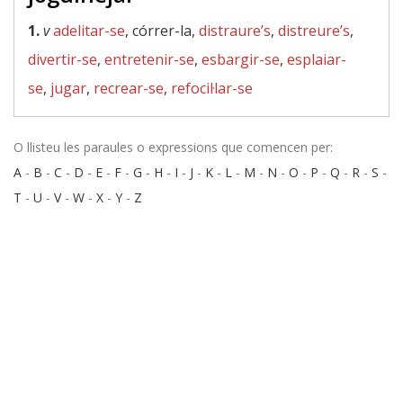
1.
v
adelitar-se
, córrer-la,
distraure’s
,
distreure’s
,
divertir-se
,
entretenir-se
,
esbargir-se
,
esplaiar-
se
,
jugar
,
recrear-se
,
refocil·lar-se
O llisteu les paraules o expressions que comencen per:
A
-
B
-
C
-
D
-
E
-
F
-
G
-
H
-
I
-
J
-
K
-
L
-
M
-
N
-
O
-
P
-
Q
-
R
-
S
-
T
-
U
-
V
-
W
-
X
-
Y
-
Z