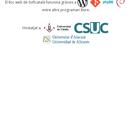
Què proposeu?
El lloc web de Softcatalà funciona gràcies a
entre altre programari lliure.
Comentari *
Hostatjat a:
ENVIA