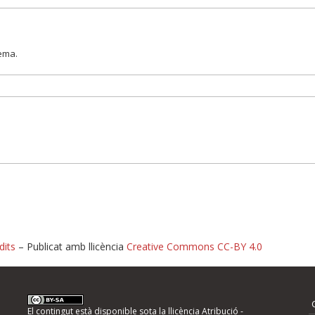
lema.
dits
– Publicat amb llicència
Creative Commons CC-BY 4.0
nformeu d'errors
El contingut està disponible sota la llicència
Atribució -