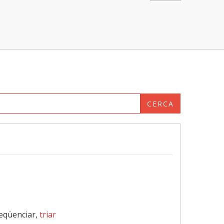
CERCA
seqüenciar,
triar