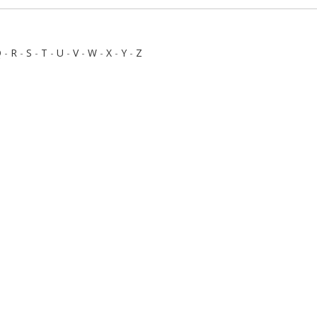
Q
-
R
-
S
-
T
-
U
-
V
-
W
-
X
-
Y
-
Z