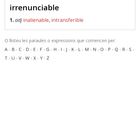
irrenunciable
1.
adj
inalienable
,
intransferible
O llisteu les paraules o expressions que comencen per:
A
-
B
-
C
-
D
-
E
-
F
-
G
-
H
-
I
-
J
-
K
-
L
-
M
-
N
-
O
-
P
-
Q
-
R
-
S
-
T
-
U
-
V
-
W
-
X
-
Y
-
Z