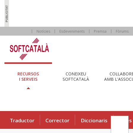
Notícies
Esdeveniments
Premsa
Fòrums
RECURSOS
CONEIXEU
COL·LABOR
I SERVEIS
SOFTCATALÀ
AMB L'ASSOCI
Traductor
Corrector
Diccionaris
Eines