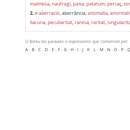
malmesa
,
naufragi
,
pana
,
patatum
,
percaç
,
sin
2.
n
aberració
, aberrància,
anomalia
,
anormali
llacuna
,
peculiaritat
,
raresa
,
raritat
,
singularit
O llisteu les paraules o expressions que comencen per:
A
-
B
-
C
-
D
-
E
-
F
-
G
-
H
-
I
-
J
-
K
-
L
-
M
-
N
-
O
-
P
-