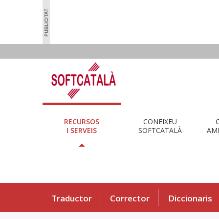
RECURSOS
CONEIXEU
I SERVEIS
SOFTCATALÀ
AMB
Traductor
Corrector
Diccionaris