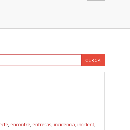
CERCA
ecte
,
encontre
,
entrecàs
,
incidència
,
incident
,