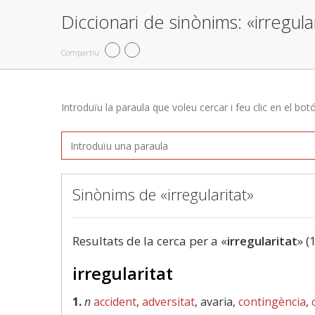
Diccionari de sinònims: «irregula
Compartiu
Introduïu la paraula que voleu cercar i feu clic en el bot
Sinònims de «irregularitat»
Resultats de la cerca per a «
irregularitat
» (
irregularitat
1.
n
accident
,
adversitat
, avaria,
contingència
,