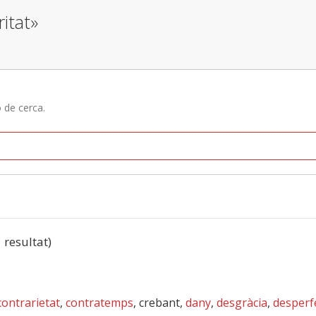
ritat»
ó de cerca.
1 resultat)
contrarietat
,
contratemps
, crebant,
dany
,
desgràcia
,
desperf