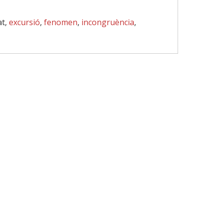
at,
excursió
,
fenomen
,
incongruència
,