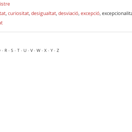
istre
tat
,
curiositat
,
desigualtat
,
desviació
,
excepció
, excepcionalit
at
Q
-
R
-
S
-
T
-
U
-
V
-
W
-
X
-
Y
-
Z