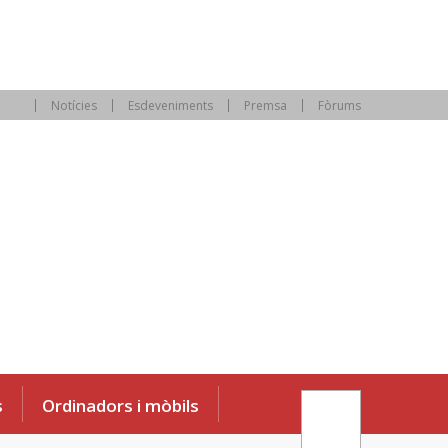
Notícies
Esdeveniments
Premsa
Fòrums
s
Ordinadors i mòbils