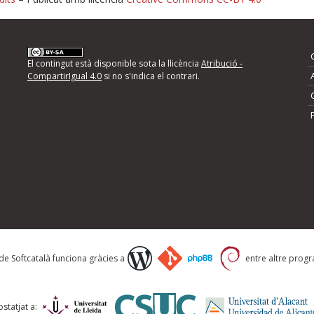
nformeu d'errors
El contingut està disponible sota la llicència
Atribució -
CompartirIgual 4.0
si no s'indica el contrari.
mps següents i descriviu quina és la millora que
 de Softcatalà funciona gràcies a
entre altre progra
statjat a: