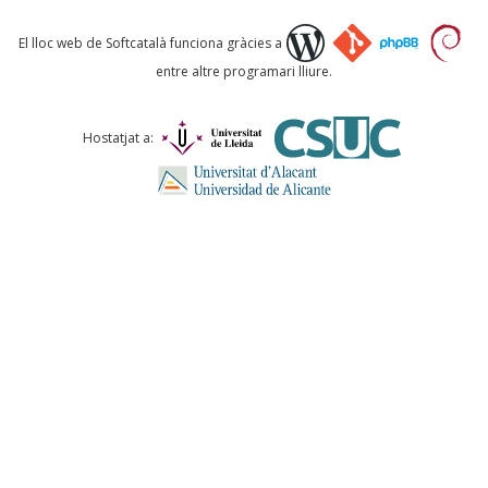
Què proposeu?
El lloc web de Softcatalà funciona gràcies a
entre altre programari lliure.
Comentari *
Hostatjat a:
ENVIA