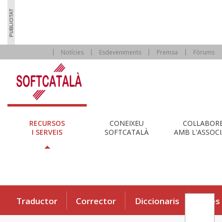
Notícies
Esdeveniments
Premsa
Fòrums
RECURSOS
CONEIXEU
COL·LABOR
I SERVEIS
SOFTCATALÀ
AMB L'ASSOCI
Traductor
Corrector
Diccionaris
Eines