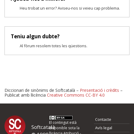
Heu trobat un error? Aviseu-nos si veieu cap problema.
Teniu algun dubte?
Al fòrum resolem totes les qüestions.
Diccionari de sinònims de Softcatalà –
Presentació i crèdits
–
Publicat amb llicència
Creative Commons CC-BY 4.0
Proposeu-nos millores o 
Contacte
d'errors
El contingut està
Softcatalà
Avís legal
disponible sota la
llicència
Atribució -