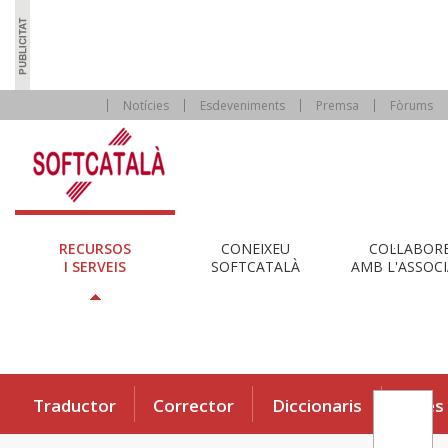
Notícies
Esdeveniments
Premsa
Fòrums
RECURSOS
CONEIXEU
COL·LABOR
I SERVEIS
SOFTCATALÀ
AMB L'ASSOCI
Traductor
Corrector
Diccionaris
Eines