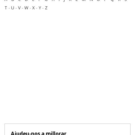
T
-
U
-
V
-
W
-
X
-
Y
-
Z
Ajudeu-nos a millorar