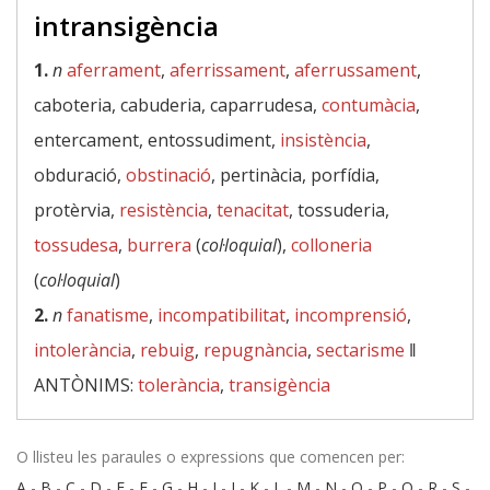
intransigència
1.
n
aferrament
,
aferrissament
,
aferrussament
,
caboteria, cabuderia, caparrudesa,
contumàcia
,
entercament, entossudiment,
insistència
,
obduració,
obstinació
, pertinàcia, porfídia,
protèrvia,
resistència
,
tenacitat
, tossuderia,
tossudesa
,
burrera
(
col·loquial
),
colloneria
(
col·loquial
)
2.
n
fanatisme
,
incompatibilitat
,
incomprensió
,
intolerància
,
rebuig
,
repugnància
,
sectarisme
‖
ANTÒNIMS:
tolerància
,
transigència
O llisteu les paraules o expressions que comencen per:
A
-
B
-
C
-
D
-
E
-
F
-
G
-
H
-
I
-
J
-
K
-
L
-
M
-
N
-
O
-
P
-
Q
-
R
-
S
-