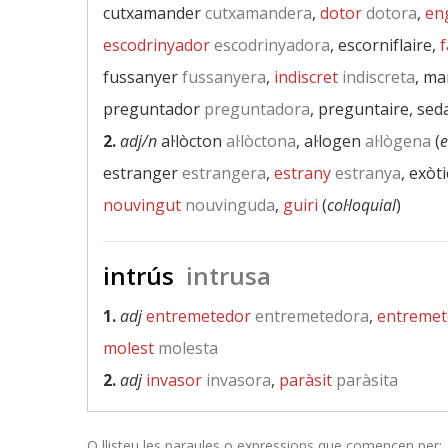
cutxamander
cutxamandera
,
dotor
dotora
,
en
escodrinyador
escodrinyadora
, escorniflaire,
f
fussanyer
fussanyera
,
indiscret
indiscreta
, ma
preguntador
preguntadora
, preguntaire, sed
2.
adj/n
al·lòcton
al·lòctona
, al·logen
al·lògena
(
e
estranger
estrangera
,
estrany
estranya
, exòti
nouvingut
nouvinguda
,
guiri
(
col·loquial
)
intrús
intrusa
1.
adj
entremetedor
entremetedora
,
entremet
molest
molesta
2.
adj
invasor
invasora
,
paràsit
paràsita
O llisteu les paraules o expressions que comencen per: