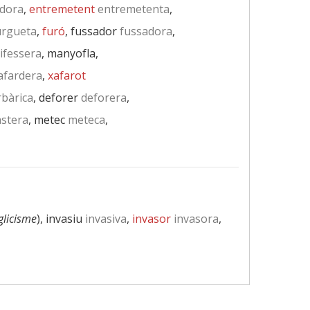
dora
,
entremetent
entremetenta
,
rgueta
,
furó
, fussador
fussadora
,
fessera
, manyofla,
afardera
,
xafarot
bàrica
, deforer
deforera
,
stera
, metec
meteca
,
glicisme
), invasiu
invasiva
,
invasor
invasora
,