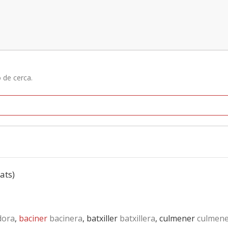
ó de cerca.
tats)
dora
,
baciner
bacinera
, batxiller
batxillera
, culmener
culmene