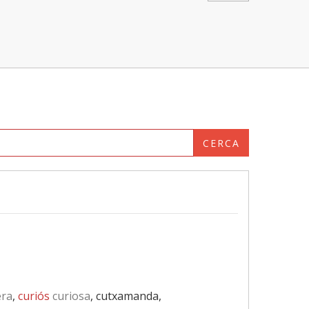
CERCA
ra
,
curiós
curiosa
, cutxamanda,