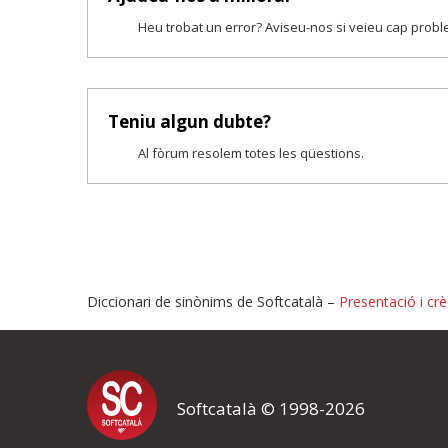
Heu trobat un error? Aviseu-nos si veieu cap prob
Teniu algun dubte?
Al fòrum resolem totes les qüestions.
Diccionari de sinònims de Softcatalà –
Presentació i crè
Proposeu-nos millores o i
Softcatalà © 1998-2026
Si heu trobat un error o voleu proposar alguna millora, ompliu els ca
proposeu o l'error del qual voleu informar-nos.