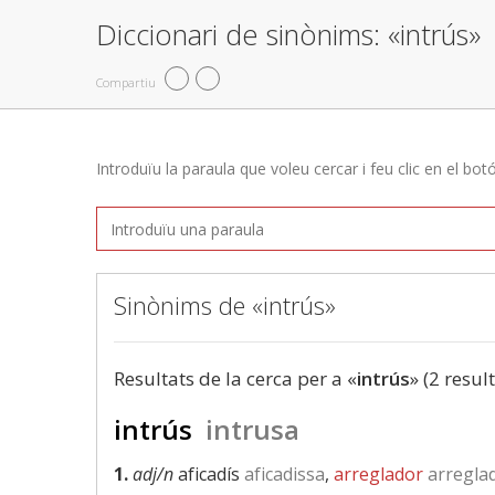
Diccionari de sinònims: «intrús»
Compartiu
Introduïu la paraula que voleu cercar i feu clic en el bot
Sinònims de «intrús»
Resultats de la cerca per a «
intrús
» (2 resul
intrús
intrusa
1.
adj/n
aficadís
aficadissa
,
arreglador
arregla