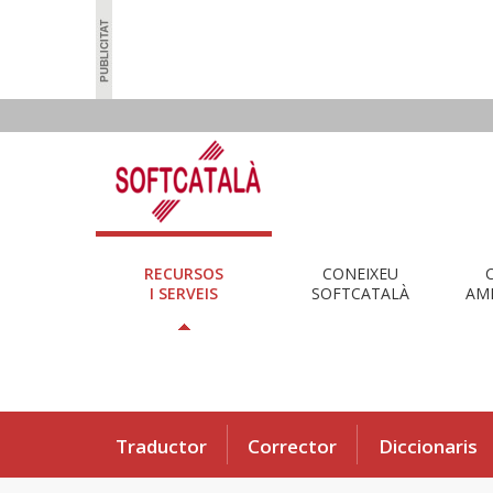
RECURSOS
CONEIXEU
I SERVEIS
SOFTCATALÀ
AMB
Traductor
Corrector
Diccionaris