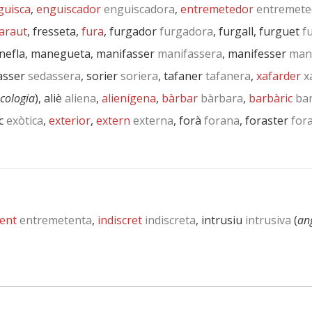
guisca
,
enguiscador
enguiscadora
,
entremetedor
entremete
araut
, fresseta,
fura
, furgador
furgadora
, furgall, furguet
fu
nefla, manegueta, manifasser
manifassera
, manifesser
mani
asser
sedassera
, sorier
soriera
, tafaner
tafanera
,
xafarder
x
cologia
), aliè
aliena
,
alienígena
,
bàrbar
bàrbara
,
barbàric
bar
c
exòtica
,
exterior
,
extern
externa
, forà
forana
, foraster
fora
ent
entremetenta
,
indiscret
indiscreta
, intrusiu
intrusiva
(
an