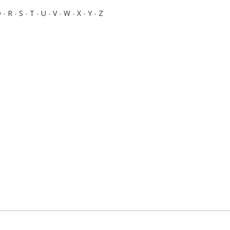
Q
-
R
-
S
-
T
-
U
-
V
-
W
-
X
-
Y
-
Z