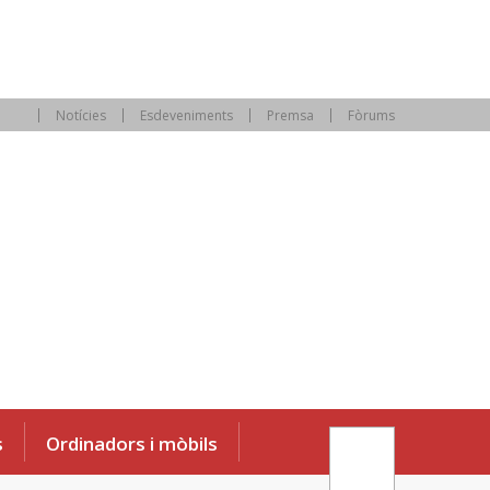
Notícies
Esdeveniments
Premsa
Fòrums
s
Ordinadors i mòbils