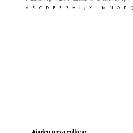
A
-
B
-
C
-
D
-
E
-
F
-
G
-
H
-
I
-
J
-
K
-
L
-
M
-
N
-
O
-
P
-
Ajudeu-nos a millorar