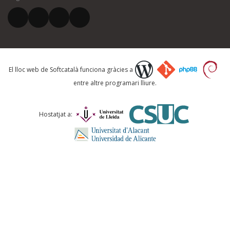
El vostre correu electrònic *
Què proposeu?
El lloc web de Softcatalà funciona gràcies a
entre altre programari lliure.
Comentari *
Hostatjat a:
ENVIA