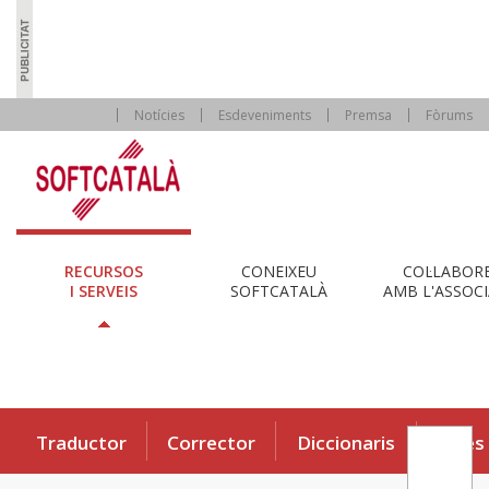
Notícies
Esdeveniments
Premsa
Fòrums
RECURSOS
CONEIXEU
COL·LABOR
I SERVEIS
SOFTCATALÀ
AMB L'ASSOCI
Traductor
Corrector
Diccionaris
Eines