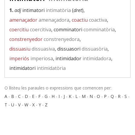
1.
adj
intimatori
intimatòria
(
dret
),
amenaçador
amenaçadora
,
coactiu
coactiva
,
coercitiu
coercitiva
, comminatori
comminatòria
,
constrenyedor
constrenyedora
,
dissuasiu
dissuasiva
, dissuasori
dissuasòria
,
imperiós
imperiosa
, intimidador
intimidadora
,
intimidatori
intimidatòria
O llisteu les paraules o expressions que comencen per:
A
-
B
-
C
-
D
-
E
-
F
-
G
-
H
-
I
-
J
-
K
-
L
-
M
-
N
-
O
-
P
-
Q
-
R
-
S
-
T
-
U
-
V
-
W
-
X
-
Y
-
Z