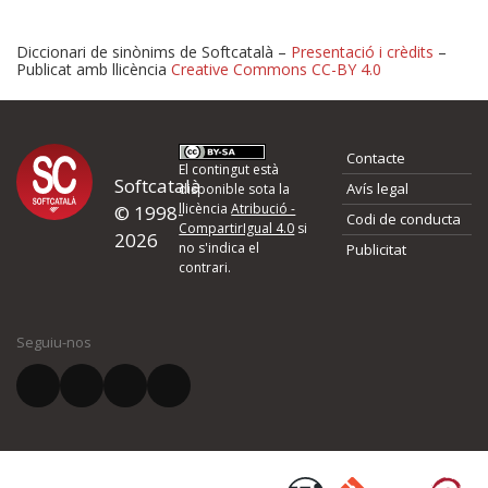
Diccionari de sinònims de Softcatalà –
Presentació i crèdits
–
Publicat amb llicència
Creative Commons CC-BY 4.0
Proposeu-nos millores o 
Contacte
d'errors
El contingut està
Softcatalà
Avís legal
disponible sota la
llicència
Atribució -
© 1998-
Codi de conducta
Si heu trobat un error o voleu proposar alguna millora, ompliu els ca
CompartirIgual 4.0
si
2026
quina és la millora que proposeu o l'error del qual voleu informar-no
no s'indica el
Publicitat
contrari.
El vostre nom *
Seguiu-nos
El vostre correu electrònic *