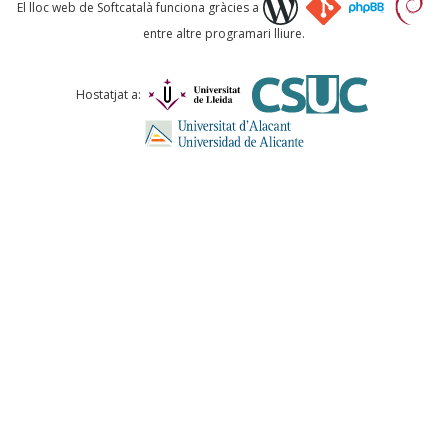
Què proposeu?
El lloc web de Softcatalà funciona gràcies a
entre altre programari lliure.
Comentari *
Hostatjat a:
ENVIA