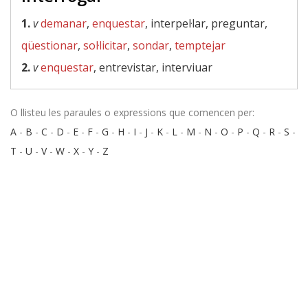
1.
v
demanar
,
enquestar
, interpel·lar, preguntar,
qüestionar
,
sol·licitar
,
sondar
,
temptejar
2.
v
enquestar
, entrevistar, interviuar
O llisteu les paraules o expressions que comencen per:
A
-
B
-
C
-
D
-
E
-
F
-
G
-
H
-
I
-
J
-
K
-
L
-
M
-
N
-
O
-
P
-
Q
-
R
-
S
-
T
-
U
-
V
-
W
-
X
-
Y
-
Z