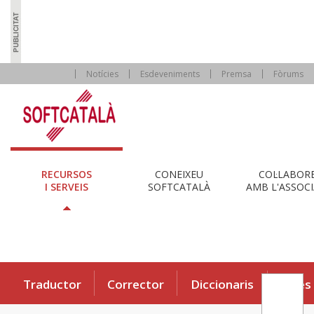
Notícies
Esdeveniments
Premsa
Fòrums
RECURSOS
CONEIXEU
COL·LABOR
I SERVEIS
SOFTCATALÀ
AMB L'ASSOCI
Traductor
Corrector
Diccionaris
Eines