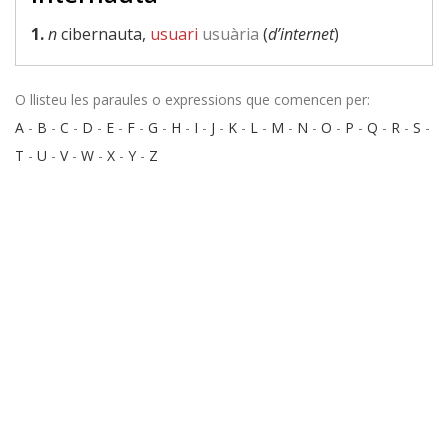
1.
n
cibernauta,
usuari
usuària
(
d’internet
)
O llisteu les paraules o expressions que comencen per:
A
-
B
-
C
-
D
-
E
-
F
-
G
-
H
-
I
-
J
-
K
-
L
-
M
-
N
-
O
-
P
-
Q
-
R
-
S
-
T
-
U
-
V
-
W
-
X
-
Y
-
Z