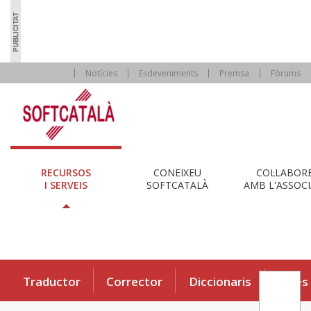
Notícies
Esdeveniments
Premsa
Fòrums
RECURSOS
CONEIXEU
COL·LABOR
I SERVEIS
SOFTCATALÀ
AMB L'ASSOCI
Traductor
Corrector
Diccionaris
Eines