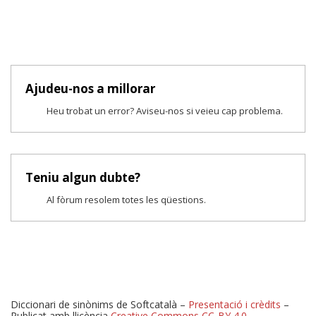
Ajudeu-nos a millorar
Heu trobat un error? Aviseu-nos si veieu cap problema.
Teniu algun dubte?
Al fòrum resolem totes les qüestions.
Diccionari de sinònims de Softcatalà –
Presentació i crèdits
–
Publicat amb llicència
Creative Commons CC-BY 4.0