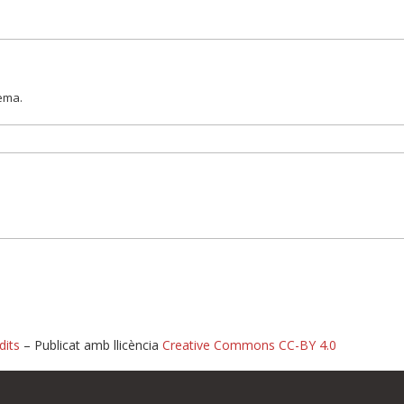
lema.
dits
– Publicat amb llicència
Creative Commons CC-BY 4.0