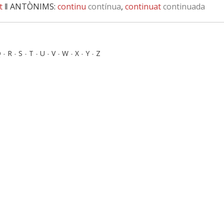
t
‖
ANTÒNIMS:
continu
contínua
,
continuat
continuada
Q
-
R
-
S
-
T
-
U
-
V
-
W
-
X
-
Y
-
Z