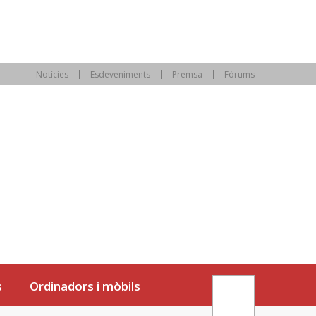
Notícies
Esdeveniments
Premsa
Fòrums
s
Ordinadors i mòbils