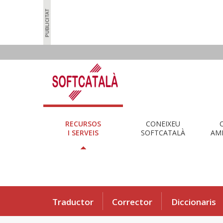
RECURSOS
CONEIXEU
I SERVEIS
SOFTCATALÀ
AMB
Traductor
Corrector
Diccionaris