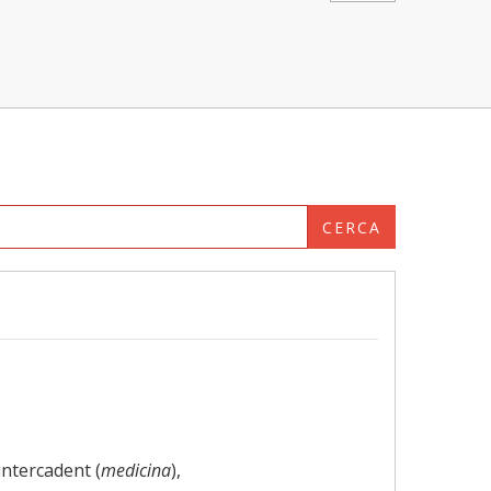
CERCA
 intercadent (
medicina
),