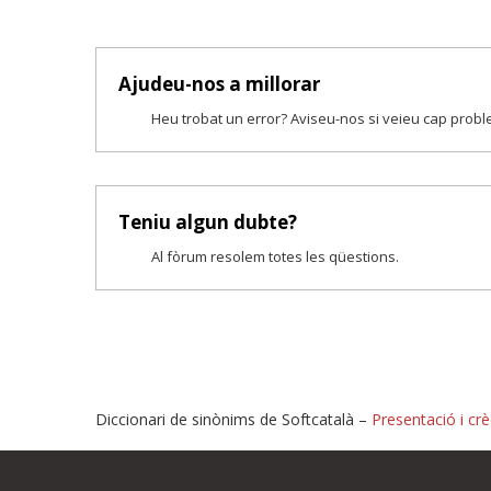
Ajudeu-nos a millorar
Heu trobat un error? Aviseu-nos si veieu cap prob
Teniu algun dubte?
Al fòrum resolem totes les qüestions.
Diccionari de sinònims de Softcatalà –
Presentació i crè