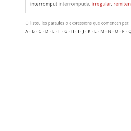
interromput
interrompuda
,
irregular
,
remiten
O llisteu les paraules o expressions que comencen per:
A
-
B
-
C
-
D
-
E
-
F
-
G
-
H
-
I
-
J
-
K
-
L
-
M
-
N
-
O
-
P
-