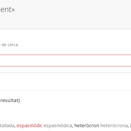
tent»
ó de cerca.
 resultat)
tallada
,
espasmòdic
espasmòdica
, heteròcron
heteròcrona
,