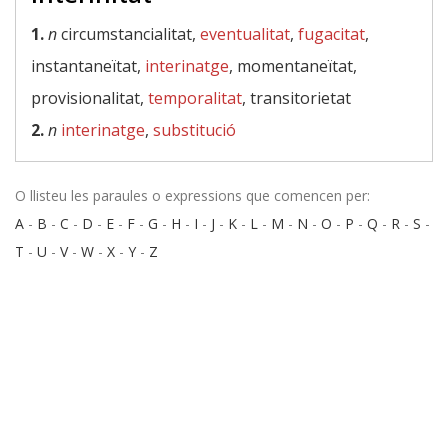
1.
n
circumstancialitat,
eventualitat
,
fugacitat
,
instantaneïtat,
interinatge
, momentaneïtat,
provisionalitat,
temporalitat
, transitorietat
2.
n
interinatge
,
substitució
O llisteu les paraules o expressions que comencen per:
A
-
B
-
C
-
D
-
E
-
F
-
G
-
H
-
I
-
J
-
K
-
L
-
M
-
N
-
O
-
P
-
Q
-
R
-
S
-
T
-
U
-
V
-
W
-
X
-
Y
-
Z