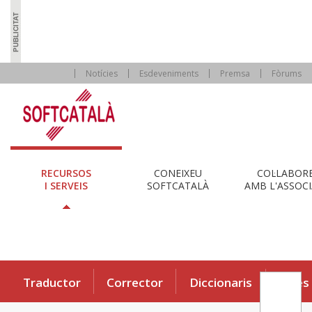
Notícies
Esdeveniments
Premsa
Fòrums
RECURSOS
CONEIXEU
COL·LABOR
I SERVEIS
SOFTCATALÀ
AMB L'ASSOCI
Traductor
Corrector
Diccionaris
Eines