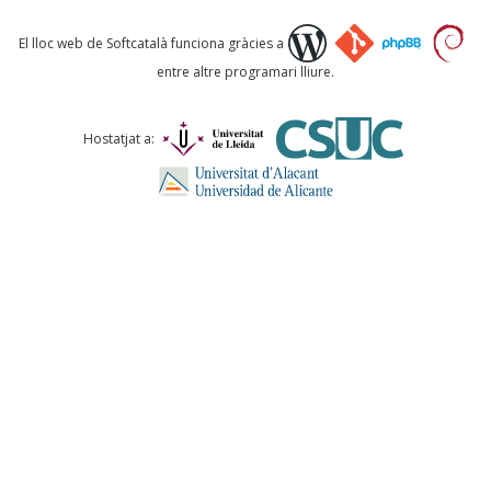
Què proposeu?
El lloc web de Softcatalà funciona gràcies a
entre altre programari lliure.
Comentari *
Hostatjat a:
ENVIA