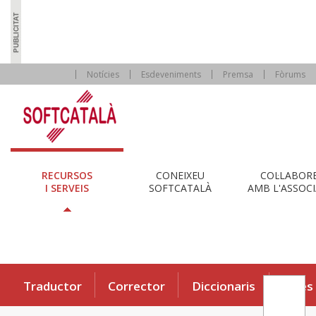
Notícies
Esdeveniments
Premsa
Fòrums
RECURSOS
CONEIXEU
COL·LABOR
I SERVEIS
SOFTCATALÀ
AMB L'ASSOCI
Traductor
Corrector
Diccionaris
Eines