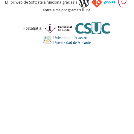
Què proposeu?
El lloc web de Softcatalà funciona gràcies a
entre altre programari lliure.
Comentari *
Hostatjat a:
ENVIA