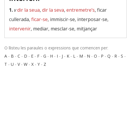
1.
v
dir la seua
,
dir la seva
,
entremetre’s
, ficar
cullerada,
ficar-se
, immiscir-se, interposar-se,
intervenir
, mediar, mesclar-se, mitjançar
O llisteu les paraules o expressions que comencen per:
A
-
B
-
C
-
D
-
E
-
F
-
G
-
H
-
I
-
J
-
K
-
L
-
M
-
N
-
O
-
P
-
Q
-
R
-
S
-
T
-
U
-
V
-
W
-
X
-
Y
-
Z