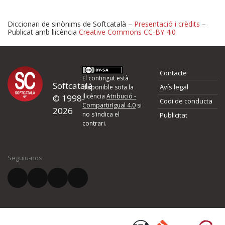
Diccionari de sinònims de Softcatalà –
Presentació i crèdits
–
Publicat amb llicència
Creative Commons CC-BY 4.0
Proposeu-nos millores o 
Contacte
d'errors
El contingut està
Softcatalà
Avís legal
disponible sota la
llicència
Atribució -
© 1998-
Codi de conducta
Si heu trobat un error o voleu proposar alguna millora, ompliu els ca
CompartirIgual 4.0
si
2026
quina és la millora que proposeu o l'error del qual voleu informar-no
no s'indica el
Publicitat
contrari.
El vostre nom *
Seguiu-nos
El vostre correu electrònic *