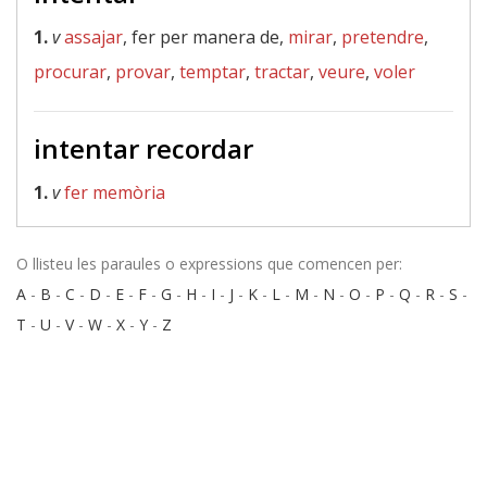
1.
v
assajar
, fer per manera de,
mirar
,
pretendre
,
procurar
,
provar
,
temptar
,
tractar
,
veure
,
voler
intentar recordar
1.
v
fer memòria
O llisteu les paraules o expressions que comencen per:
A
-
B
-
C
-
D
-
E
-
F
-
G
-
H
-
I
-
J
-
K
-
L
-
M
-
N
-
O
-
P
-
Q
-
R
-
S
-
T
-
U
-
V
-
W
-
X
-
Y
-
Z