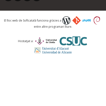
Què proposeu?
El lloc web de Softcatalà funciona gràcies a
entre altre programari lliure.
Comentari *
Hostatjat a:
ENVIA