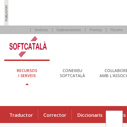
Notícies
Esdeveniments
Premsa
Fòrums
RECURSOS
CONEIXEU
COL·LABOR
I SERVEIS
SOFTCATALÀ
AMB L'ASSOCI
Traductor
Corrector
Diccionaris
Eines