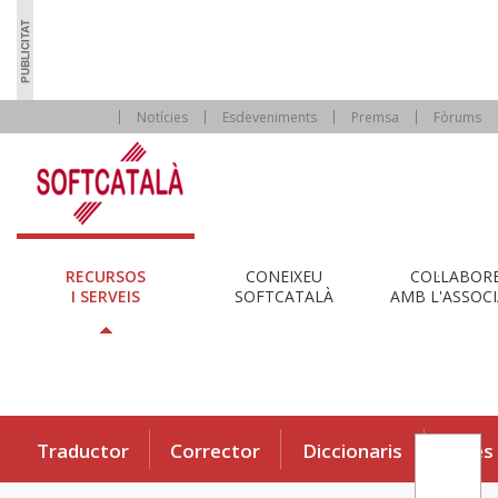
Notícies
Esdeveniments
Premsa
Fòrums
RECURSOS
CONEIXEU
COL·LABOR
I SERVEIS
SOFTCATALÀ
AMB L'ASSOCI
Traductor
Corrector
Diccionaris
Eines