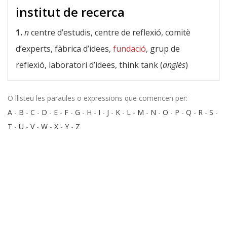
institut de recerca
1.
n
centre d’estudis, centre de reflexió, comitè
d’experts, fàbrica d’idees,
fundació
, grup de
reflexió, laboratori d’idees, think tank (
anglès
)
O llisteu les paraules o expressions que comencen per:
A
-
B
-
C
-
D
-
E
-
F
-
G
-
H
-
I
-
J
-
K
-
L
-
M
-
N
-
O
-
P
-
Q
-
R
-
S
-
T
-
U
-
V
-
W
-
X
-
Y
-
Z