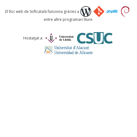
Què proposeu?
El lloc web de Softcatalà funciona gràcies a
entre altre programari lliure.
Comentari *
Hostatjat a:
ENVIA