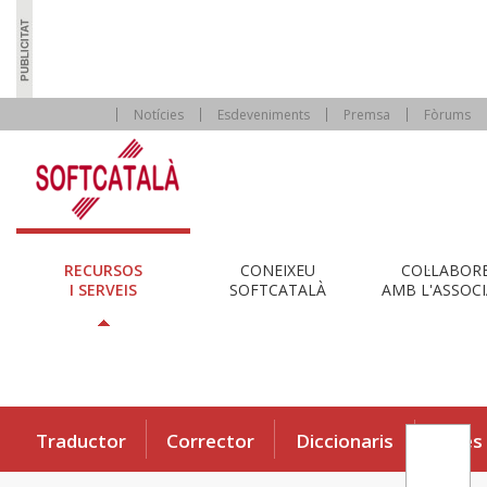
Notícies
Esdeveniments
Premsa
Fòrums
RECURSOS
CONEIXEU
COL·LABOR
I SERVEIS
SOFTCATALÀ
AMB L'ASSOCI
Traductor
Corrector
Diccionaris
Eines