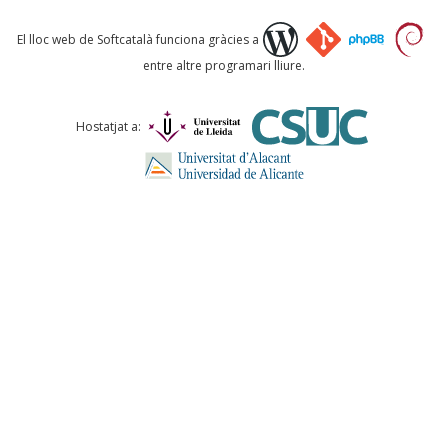
Què proposeu?
El lloc web de Softcatalà funciona gràcies a
entre altre programari lliure.
Comentari *
Hostatjat a:
ENVIA