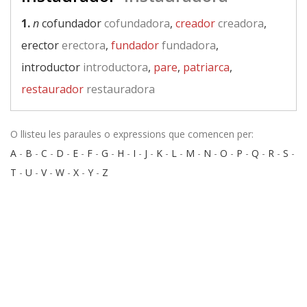
1.
n
cofundador
cofundadora
,
creador
creadora
,
erector
erectora
,
fundador
fundadora
,
introductor
introductora
,
pare
,
patriarca
,
restaurador
restauradora
O llisteu les paraules o expressions que comencen per:
A
-
B
-
C
-
D
-
E
-
F
-
G
-
H
-
I
-
J
-
K
-
L
-
M
-
N
-
O
-
P
-
Q
-
R
-
S
-
T
-
U
-
V
-
W
-
X
-
Y
-
Z