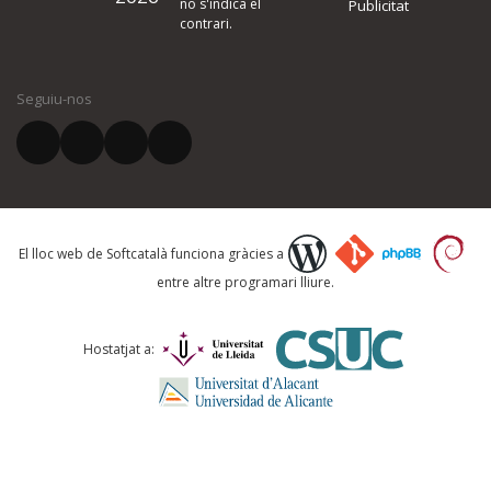
no s'indica el
Publicitat
contrari.
El vostre nom *
Seguiu-nos
El vostre correu electrònic *
Què proposeu?
El lloc web de Softcatalà funciona gràcies a
entre altre programari lliure.
Comentari *
Hostatjat a: