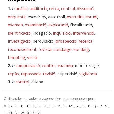
1.
n
anàlisi
,
auditoria
,
cerca
,
control
,
dissecció
,
enquesta
, escodriny, escorcoll,
escrutini
,
estudi
,
examen
,
examinació
,
exploració
, fiscalització,
identificació
, indagació,
inquisició
,
intervenció
,
investigació
, perquisició,
prospecció
,
recerca
,
reconeixement
,
revista
,
sondatge
,
sondeig
,
tempteig
,
visita
2.
n
comprovació
,
control
,
examen
, monitoratge,
repàs
,
repassada
,
revisió
, supervisió,
vigilància
3.
n
control
, duana
O llisteu les paraules o expressions que comencen per:
A
-
B
-
C
-
D
-
E
-
F
-
G
-
H
-
I
-
J
-
K
-
L
-
M
-
N
-
O
-
P
-
Q
-
R
-
S
-
T
-
U
-
V
-
W
-
X
-
Y
-
Z