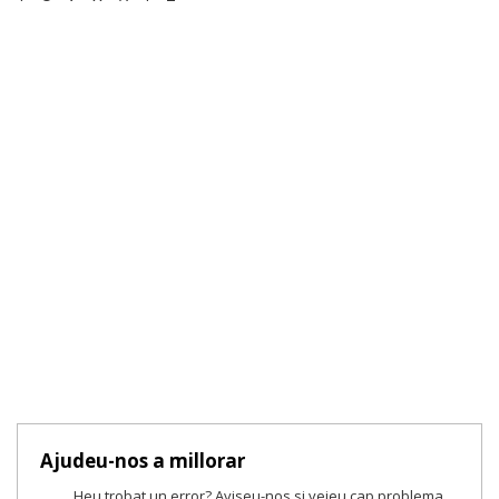
Ajudeu-nos a millorar
Heu trobat un error? Aviseu-nos si veieu cap problema.