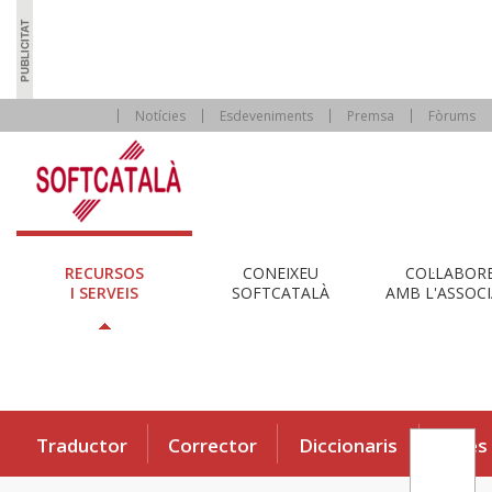
Notícies
Esdeveniments
Premsa
Fòrums
RECURSOS
CONEIXEU
COL·LABOR
I SERVEIS
SOFTCATALÀ
AMB L'ASSOCI
Traductor
Corrector
Diccionaris
Eines