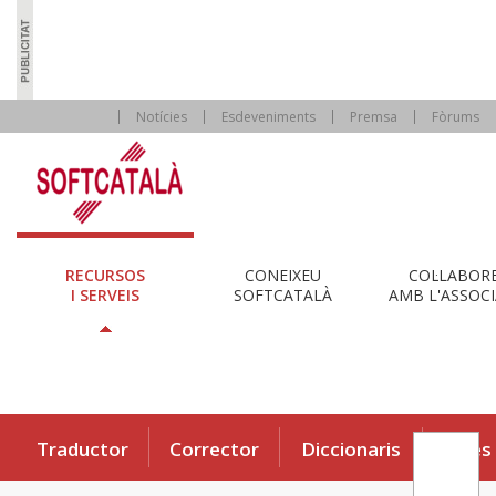
Notícies
Esdeveniments
Premsa
Fòrums
RECURSOS
CONEIXEU
COL·LABOR
I SERVEIS
SOFTCATALÀ
AMB L'ASSOCI
Traductor
Corrector
Diccionaris
Eines