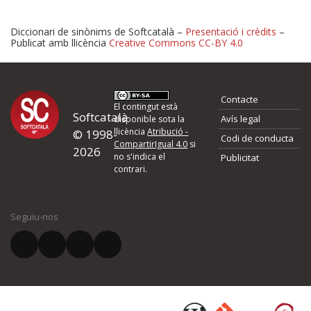
Diccionari de sinònims de Softcatalà –
Presentació i crèdits
–
Publicat amb llicència
Creative Commons CC-BY 4.0
Proposeu-nos millores o 
Contacte
d'errors
El contingut està
Softcatalà
Avís legal
disponible sota la
llicència
Atribució -
© 1998-
Codi de conducta
Si heu trobat un error o voleu proposar alguna millora, ompliu els ca
CompartirIgual 4.0
si
2026
quina és la millora que proposeu o l'error del qual voleu informar-no
no s'indica el
Publicitat
contrari.
El vostre nom *
Seguiu-nos
El vostre correu electrònic *
Què proposeu?