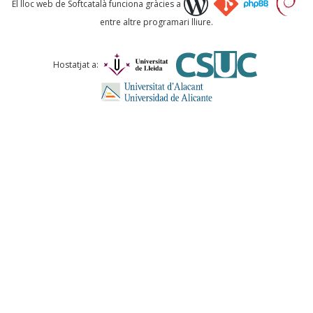
El lloc web de Softcatalà funciona gràcies a
entre altre programari lliure.
Comentari *
Hostatjat a:
ENVIA