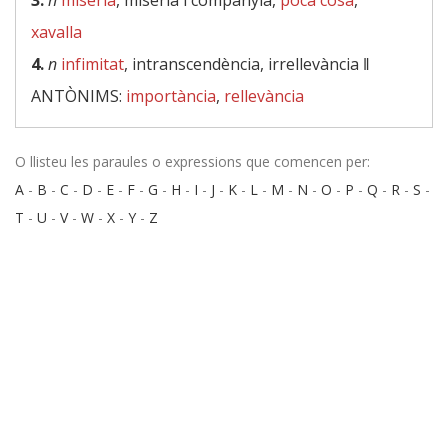
3.
n
misèria
, misèria i companyia,
poca cosa
,
xavalla
4.
n
infimitat
, intranscendència, irrellevància ‖
ANTÒNIMS:
importància
,
rellevància
O llisteu les paraules o expressions que comencen per:
A
-
B
-
C
-
D
-
E
-
F
-
G
-
H
-
I
-
J
-
K
-
L
-
M
-
N
-
O
-
P
-
Q
-
R
-
S
-
T
-
U
-
V
-
W
-
X
-
Y
-
Z