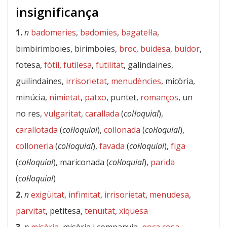
insignificança
1.
n
badomeries
,
badomies
,
bagatel·la
,
bimbirimboies, birimboies,
broc
,
buidesa
,
buidor
,
fotesa,
fòtil
,
futilesa
,
futilitat
, galindaines,
guilindaines,
irrisorietat
,
menudències
, micòria,
minúcia,
nimietat
,
patxo
, puntet,
romanços
, un
no res,
vulgaritat
,
carallada
(
col·loquial
),
carallotada
(
col·loquial
),
collonada
(
col·loquial
),
colloneria
(
col·loquial
),
favada
(
col·loquial
),
figa
(
col·loquial
), mariconada (
col·loquial
),
parida
(
col·loquial
)
2.
n
exigüitat
,
infimitat
,
irrisorietat
,
menudesa
,
parvitat
, petitesa,
tenuïtat
,
xiquesa