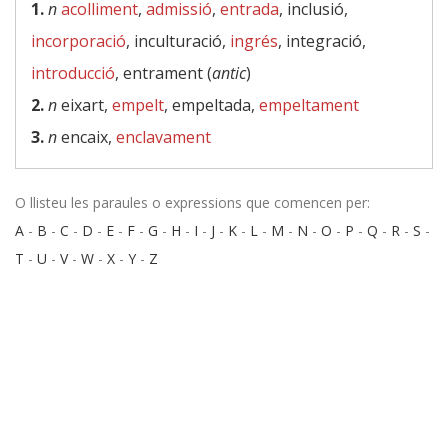
1.
n
acolliment
,
admissió
,
entrada
, inclusió,
incorporació
, inculturació,
ingrés
, integració,
introducció
, entrament (
antic
)
2.
n
eixart,
empelt
, empeltada,
empeltament
3.
n
encaix,
enclavament
O llisteu les paraules o expressions que comencen per:
A
-
B
-
C
-
D
-
E
-
F
-
G
-
H
-
I
-
J
-
K
-
L
-
M
-
N
-
O
-
P
-
Q
-
R
-
S
-
T
-
U
-
V
-
W
-
X
-
Y
-
Z