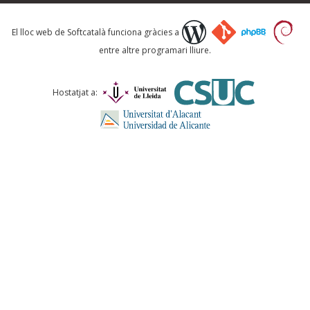
Què proposeu?
El lloc web de Softcatalà funciona gràcies a
entre altre programari lliure.
Comentari *
Hostatjat a:
ENVIA