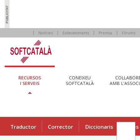
Notícies
Esdeveniments
Premsa
Fòrums
RECURSOS
CONEIXEU
COL·LABOR
I SERVEIS
SOFTCATALÀ
AMB L'ASSOCI
Traductor
Corrector
Diccionaris
Eines