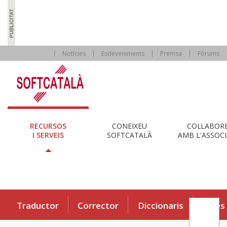
Notícies
Esdeveniments
Premsa
Fòrums
RECURSOS
CONEIXEU
COL·LABOR
I SERVEIS
SOFTCATALÀ
AMB L'ASSOCI
Traductor
Corrector
Diccionaris
Eines