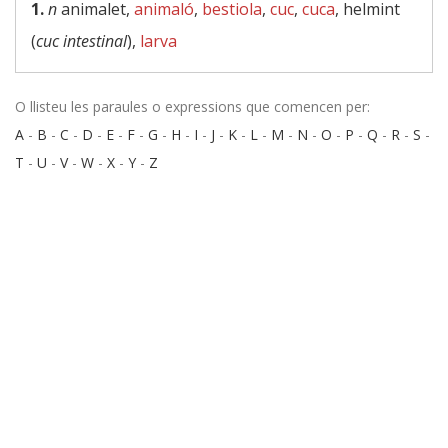
1.
n
animalet,
animaló
,
bestiola
,
cuc
,
cuca
, helmint
(
cuc intestinal
),
larva
O llisteu les paraules o expressions que comencen per:
A
-
B
-
C
-
D
-
E
-
F
-
G
-
H
-
I
-
J
-
K
-
L
-
M
-
N
-
O
-
P
-
Q
-
R
-
S
-
T
-
U
-
V
-
W
-
X
-
Y
-
Z