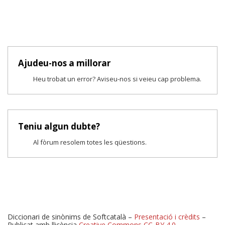
Ajudeu-nos a millorar
Heu trobat un error? Aviseu-nos si veieu cap problema.
Teniu algun dubte?
Al fòrum resolem totes les qüestions.
Diccionari de sinònims de Softcatalà –
Presentació i crèdits
–
Publicat amb llicència
Creative Commons CC-BY 4.0