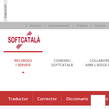
Notícies
Esdeveniments
Premsa
Fòrums
RECURSOS
CONEIXEU
COL·LABOR
I SERVEIS
SOFTCATALÀ
AMB L'ASSOCI
Traductor
Corrector
Diccionaris
Eines