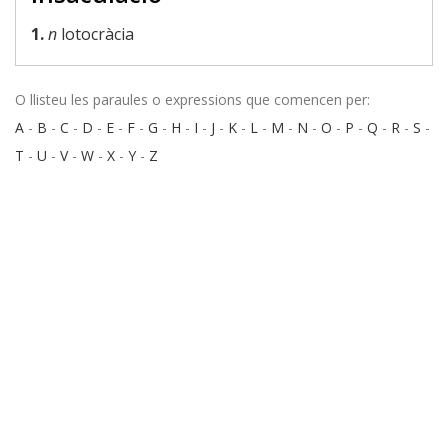
1.
n
lotocràcia
O llisteu les paraules o expressions que comencen per:
A
-
B
-
C
-
D
-
E
-
F
-
G
-
H
-
I
-
J
-
K
-
L
-
M
-
N
-
O
-
P
-
Q
-
R
-
S
-
T
-
U
-
V
-
W
-
X
-
Y
-
Z