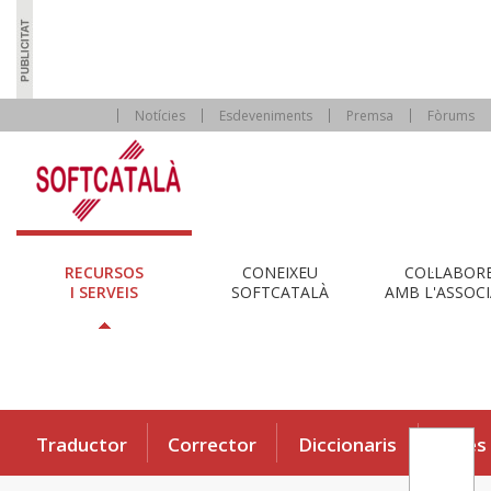
Notícies
Esdeveniments
Premsa
Fòrums
RECURSOS
CONEIXEU
COL·LABOR
I SERVEIS
SOFTCATALÀ
AMB L'ASSOCI
Traductor
Corrector
Diccionaris
Eines