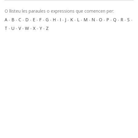
O llisteu les paraules o expressions que comencen per:
A
-
B
-
C
-
D
-
E
-
F
-
G
-
H
-
I
-
J
-
K
-
L
-
M
-
N
-
O
-
P
-
Q
-
R
-
S
-
T
-
U
-
V
-
W
-
X
-
Y
-
Z