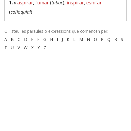
1.
v
aspirar
,
fumar
(
tabac
),
inspirar
,
esnifar
(
col·loquial
)
O llisteu les paraules o expressions que comencen per:
A
-
B
-
C
-
D
-
E
-
F
-
G
-
H
-
I
-
J
-
K
-
L
-
M
-
N
-
O
-
P
-
Q
-
R
-
S
-
T
-
U
-
V
-
W
-
X
-
Y
-
Z