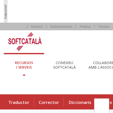
Notícies
Esdeveniments
Premsa
Fòrums
RECURSOS
CONEIXEU
COL·LABOR
I SERVEIS
SOFTCATALÀ
AMB L'ASSOCI
Traductor
Corrector
Diccionaris
Eines