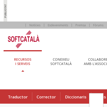
Notícies
Esdeveniments
Premsa
Fòrums
RECURSOS
CONEIXEU
COL·LABOR
I SERVEIS
SOFTCATALÀ
AMB L'ASSOCI
Traductor
Corrector
Diccionaris
Eines