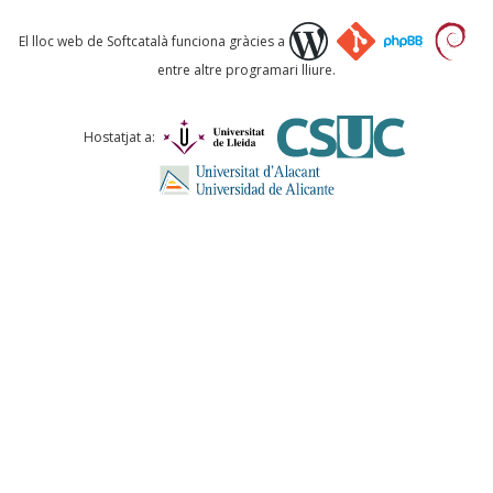
Què proposeu?
El lloc web de Softcatalà funciona gràcies a
entre altre programari lliure.
Comentari *
Hostatjat a:
ENVIA