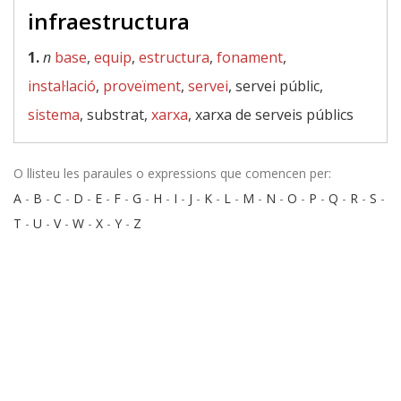
infraestructura
1.
n
base
,
equip
,
estructura
,
fonament
,
instal·lació
,
proveïment
,
servei
, servei públic,
sistema
, substrat,
xarxa
, xarxa de serveis públics
O llisteu les paraules o expressions que comencen per:
A
-
B
-
C
-
D
-
E
-
F
-
G
-
H
-
I
-
J
-
K
-
L
-
M
-
N
-
O
-
P
-
Q
-
R
-
S
-
T
-
U
-
V
-
W
-
X
-
Y
-
Z