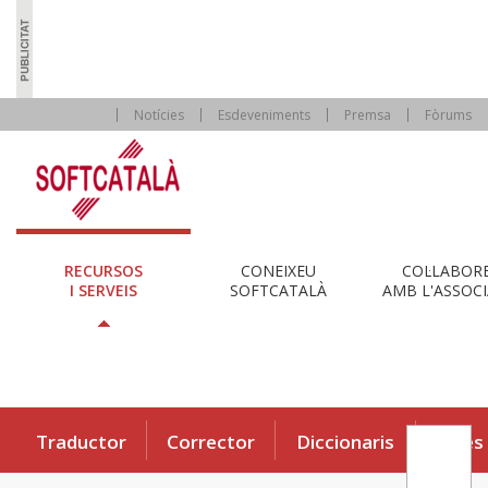
Notícies
Esdeveniments
Premsa
Fòrums
RECURSOS
CONEIXEU
COL·LABOR
I SERVEIS
SOFTCATALÀ
AMB L'ASSOCI
Traductor
Corrector
Diccionaris
Eines