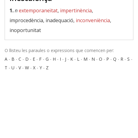
1.
n
extemporaneïtat
,
impertinència
,
improcedència, inadequació,
inconveniència
,
inoportunitat
O llisteu les paraules o expressions que comencen per:
A
-
B
-
C
-
D
-
E
-
F
-
G
-
H
-
I
-
J
-
K
-
L
-
M
-
N
-
O
-
P
-
Q
-
R
-
S
-
T
-
U
-
V
-
W
-
X
-
Y
-
Z