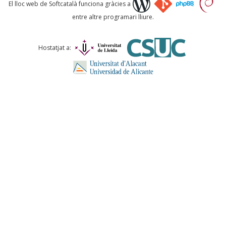
Què proposeu?
El lloc web de Softcatalà funciona gràcies a
entre altre programari lliure.
Comentari *
Hostatjat a:
ENVIA