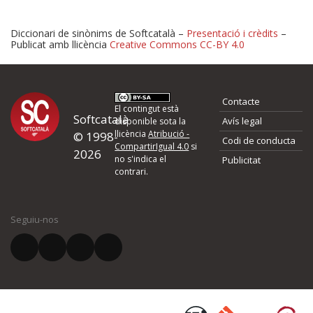
Diccionari de sinònims de Softcatalà –
Presentació i crèdits
–
Publicat amb llicència
Creative Commons CC-BY 4.0
Proposeu-nos millores o 
Contacte
d'errors
El contingut està
Softcatalà
Avís legal
disponible sota la
llicència
Atribució -
© 1998-
Codi de conducta
Si heu trobat un error o voleu proposar alguna millora, ompliu els ca
CompartirIgual 4.0
si
2026
quina és la millora que proposeu o l'error del qual voleu informar-no
no s'indica el
Publicitat
contrari.
El vostre nom *
Seguiu-nos
El vostre correu electrònic *