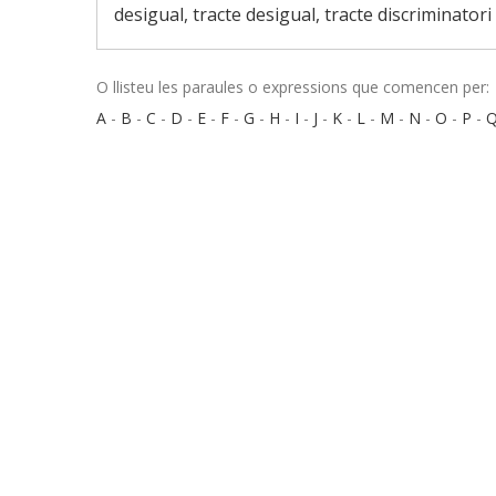
desigual, tracte desigual, tracte discriminatori
O llisteu les paraules o expressions que comencen per:
A
-
B
-
C
-
D
-
E
-
F
-
G
-
H
-
I
-
J
-
K
-
L
-
M
-
N
-
O
-
P
-