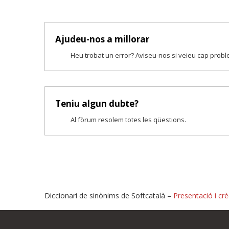
Ajudeu-nos a millorar
Heu trobat un error? Aviseu-nos si veieu cap prob
Teniu algun dubte?
Al fòrum resolem totes les qüestions.
Diccionari de sinònims de Softcatalà –
Presentació i crè