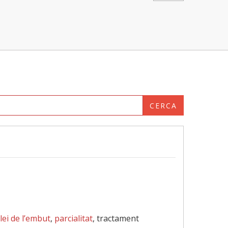
CERCA
llei de l’embut
,
parcialitat
, tractament