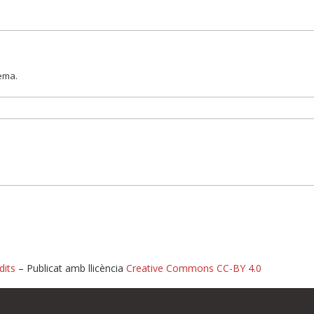
lema.
dits
– Publicat amb llicència
Creative Commons CC-BY 4.0