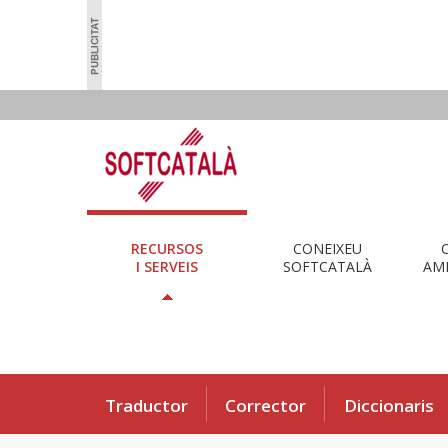
RECURSOS
CONEIXEU
I SERVEIS
SOFTCATALÀ
AMB
Traductor
Corrector
Diccionaris