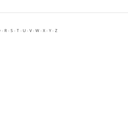
Q
-
R
-
S
-
T
-
U
-
V
-
W
-
X
-
Y
-
Z