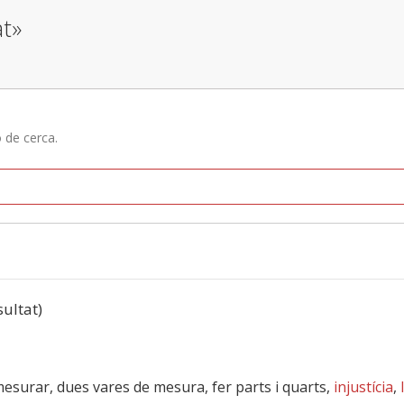
at»
ó de cerca.
sultat)
mesurar, dues vares de mesura, fer parts i quarts,
injustícia
,