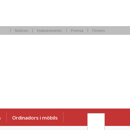
Notícies
Esdeveniments
Premsa
Fòrums
s
Ordinadors i mòbils