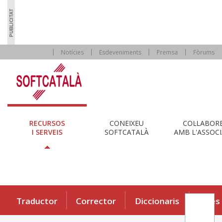
Notícies
Esdeveniments
Premsa
Fòrums
RECURSOS
CONEIXEU
COL·LABOR
I SERVEIS
SOFTCATALÀ
AMB L'ASSOCI
Traductor
Corrector
Diccionaris
Eines