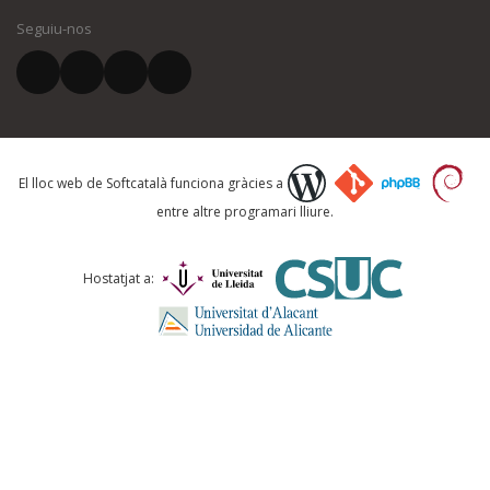
Seguiu-nos
El vostre correu electrònic *
Què proposeu?
El lloc web de Softcatalà funciona gràcies a
entre altre programari lliure.
Comentari *
Hostatjat a: