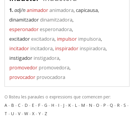
1.
adj/n
animador
animadora
, capicausa,
dinamitzador
dinamitzadora
,
esperonador
esperonadora
,
excitador
excitadora
,
impulsor
impulsora
,
incitador
incitadora
,
inspirador
inspiradora
,
instigador
instigadora
,
promovedor
promovedora
,
provocador
provocadora
O llisteu les paraules o expressions que comencen per:
A
-
B
-
C
-
D
-
E
-
F
-
G
-
H
-
I
-
J
-
K
-
L
-
M
-
N
-
O
-
P
-
Q
-
R
-
S
-
T
-
U
-
V
-
W
-
X
-
Y
-
Z