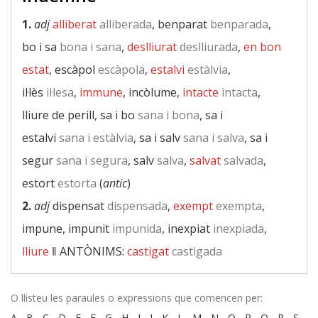
1.
adj
alliberat
alliberada
, benparat
benparada
,
bo i sa
bona i sana
,
deslliurat
deslliurada
,
en bon
estat
, escàpol
escàpola
,
estalvi
estàlvia
,
il·lès
il·lesa
,
immune
, incòlume,
intacte
intacta
,
lliure de perill, sa i bo
sana i bona
, sa i
estalvi
sana i estàlvia
, sa i salv
sana i salva
, sa i
segur
sana i segura
, salv
salva
,
salvat
salvada
,
estort
estorta
(
antic
)
2.
adj
dispensat
dispensada
,
exempt
exempta
,
impune, impunit
impunida
, inexpiat
inexpiada
,
lliure
‖
ANTÒNIMS:
castigat
castigada
O llisteu les paraules o expressions que comencen per:
A
-
B
-
C
-
D
-
E
-
F
-
G
-
H
-
I
-
J
-
K
-
L
-
M
-
N
-
O
-
P
-
Q
-
R
-
S
-