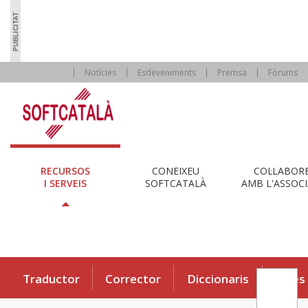
Notícies
Esdeveniments
Premsa
Fòrums
RECURSOS
CONEIXEU
COL·LABOR
I SERVEIS
SOFTCATALÀ
AMB L'ASSOCI
Traductor
Corrector
Diccionaris
Eines