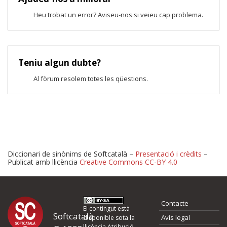
Heu trobat un error? Aviseu-nos si veieu cap problema.
Teniu algun dubte?
Al fòrum resolem totes les qüestions.
Diccionari de sinònims de Softcatalà –
Presentació i crèdits
–
Publicat amb llicència
Creative Commons CC-BY 4.0
Proposeu-nos millores o 
Contacte
d'errors
El contingut està
Softcatalà
Avís legal
disponible sota la
llicència
Atribució -