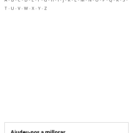
T
-
U
-
V
-
W
-
X
-
Y
-
Z
Ajudeu-nos a millorar