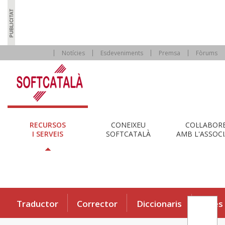
Notícies
Esdeveniments
Premsa
Fòrums
RECURSOS
CONEIXEU
COL·LABOR
I SERVEIS
SOFTCATALÀ
AMB L'ASSOCI
Traductor
Corrector
Diccionaris
Eines