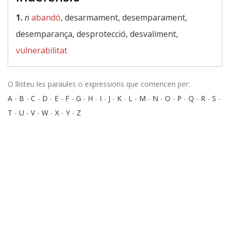
1.
n
abandó
, desarmament, desemparament,
desemparança, desprotecció, desvaliment,
vulnerabilitat
O llisteu les paraules o expressions que comencen per:
A
-
B
-
C
-
D
-
E
-
F
-
G
-
H
-
I
-
J
-
K
-
L
-
M
-
N
-
O
-
P
-
Q
-
R
-
S
-
T
-
U
-
V
-
W
-
X
-
Y
-
Z