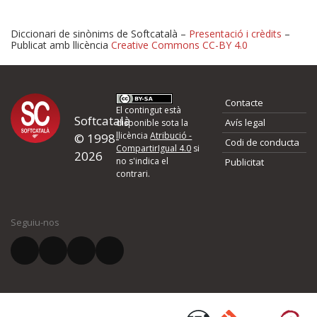
Diccionari de sinònims de Softcatalà –
Presentació i crèdits
–
Publicat amb llicència
Creative Commons CC-BY 4.0
Proposeu-nos millores o 
Contacte
d'errors
El contingut està
Softcatalà
Avís legal
disponible sota la
llicència
Atribució -
© 1998-
Codi de conducta
Si heu trobat un error o voleu proposar alguna millora, ompliu els ca
CompartirIgual 4.0
si
2026
quina és la millora que proposeu o l'error del qual voleu informar-no
no s'indica el
Publicitat
contrari.
El vostre nom *
Seguiu-nos
El vostre correu electrònic *