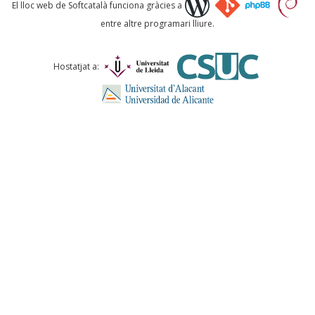
Què proposeu?
El lloc web de Softcatalà funciona gràcies a
entre altre programari lliure.
Comentari *
Hostatjat a:
ENVIA